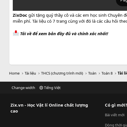
ZixDoc
gửi tặng quý thầy cô và các em học sinh Chuyên đề
miễn phí. Tài liệu có 7 trang cùng với đó là các câu hỏi 
Tải về để xem bản đầy đủ và chính xác nhất!
Home
Tài liệu
THCS (chương trình mới)
Toán
Toán 8
Tài l
Change width
Tiếng Việt
Zix.vn - Học Vật lí Online chất lượng
Có gì mới
cao
Bài viết mới
Dòng thời gi