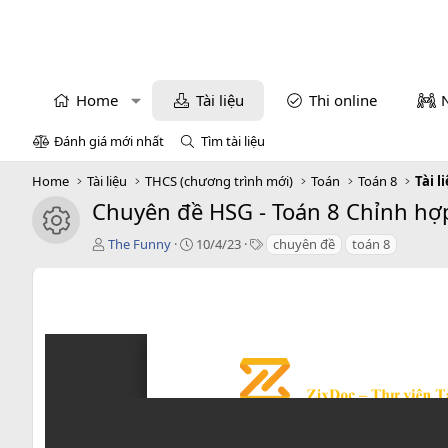
Home
Tài liệu
Thi online
Đánh giá mới nhất
Tìm tài liệu
Home
Tài liệu
THCS (chương trình mới)
Toán
Toán 8
Tài l
Chuyên đề HSG - Toán 8 Chỉnh hợp,
icon tài liệu
T
C
T
The Funny
10/4/23
chuyên đề
toán 8
á
r
a
c
e
g
g
a
s
i
t
ả
i
o
n
d
a
t
e