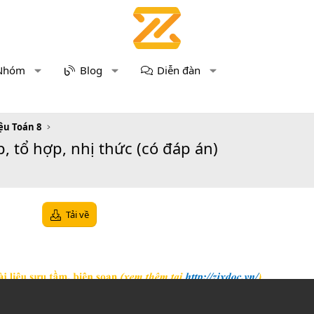
Nhóm
Blog
Diễn đàn
iệu Toán 8
 tổ hợp, nhị thức (có đáp án)
Tải về