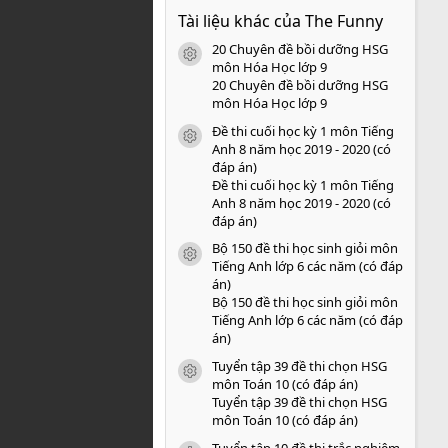
0
Tài liệu khác của The Funny
0
s
20 Chuyên đề bồi dưỡng HSG
a
icon tài liệu
o
môn Hóa Học lớp 9
20 Chuyên đề bồi dưỡng HSG
môn Hóa Học lớp 9
Đề thi cuối học kỳ 1 môn Tiếng
icon tài liệu
Anh 8 năm học 2019 - 2020 (có
đáp án)
Đề thi cuối học kỳ 1 môn Tiếng
Anh 8 năm học 2019 - 2020 (có
đáp án)
Bộ 150 đề thi học sinh giỏi môn
icon tài liệu
Tiếng Anh lớp 6 các năm (có đáp
án)
Bộ 150 đề thi học sinh giỏi môn
Tiếng Anh lớp 6 các năm (có đáp
án)
Tuyển tập 39 đề thi chọn HSG
icon tài liệu
môn Toán 10 (có đáp án)
Tuyển tập 39 đề thi chọn HSG
môn Toán 10 (có đáp án)
Tuyển tập 10 đề thi trắc nghiệm