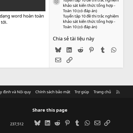
icon tài liệu
khảo sát kiến thức tổng hợp -
Toán 10 (có đáp án)
h dạng word hoàn toàn
Tuyển tập 10 đề thi trắc nghiệm
khảo sát kiến thức tổng hợp -
tới.
Toán 10 (có đáp án)
Chia sẻ tài liệu này
Bluesky
LinkedIn
Reddit
Pinterest
Tumblr
WhatsA
Email
Link
R
y định và Nội quy
Chính sách bảo mật
Trợ giúp
Trang chủ
S
S
Share this page
Bluesky
LinkedIn
Reddit
Pinterest
Tumblr
WhatsApp
Email
Link
237,512