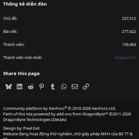
Thống kê diễn đàn
Chủ đề
237,512
Bài viết
277,422
Thành viên
139,463
Thành viên mới nhất
thaijbocom
Share this page
Bluesky
LinkedIn
Reddit
Pinterest
Tumblr
WhatsApp
Email
Link
®
Community platform by XenForo
© 2010-2026 XenForo Ltd.
Parts of this site powered by
add-ons from DragonByte™
©2011-2026
DragonByte Technologies
(
Details
)
Design by:
Pixel Exit
Website đang hoạt động thử nghiệm, chờ giấy phép MXH của Bộ TT &