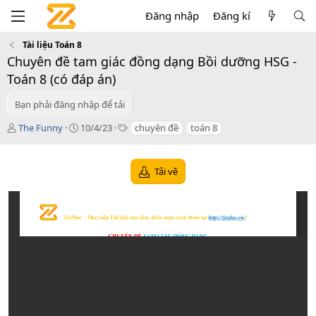
Đăng nhập
Đăng kí
Tài liệu Toán 8
Chuyên đề tam giác đồng dạng Bồi dưỡng HSG -
Toán 8 (có đáp án)
Bạn phải đăng nhập để tải
T
C
T
The Funny
10/4/23
chuyên đề
toán 8
á
r
a
c
e
g
g
a
s
Tải về
i
t
ả
i
o
n
d
a
t
e