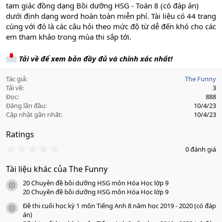
tam giác đồng dạng Bồi dưỡng HSG - Toán 8 (có đáp án)
dưới định dạng word hoàn toàn miễn phí. Tài liệu có 44 trang
cùng với đó là các câu hỏi theo mức độ từ dễ đến khó cho các
em tham khảo trong mùa thi sắp tới.
Tải về để xem bản đầy đủ và chính xác nhất!
Tác giả
The Funny
Tải về
3
Đọc
888
Đăng lần đầu
10/4/23
Cập nhật gần nhất
10/4/23
Ratings
0
0 đánh giá
.
0
Tài liệu khác của The Funny
0
s
20 Chuyên đề bồi dưỡng HSG môn Hóa Học lớp 9
a
icon tài liệu
o
20 Chuyên đề bồi dưỡng HSG môn Hóa Học lớp 9
Đề thi cuối học kỳ 1 môn Tiếng Anh 8 năm học 2019 - 2020 (có đáp
icon tài liệu
án)