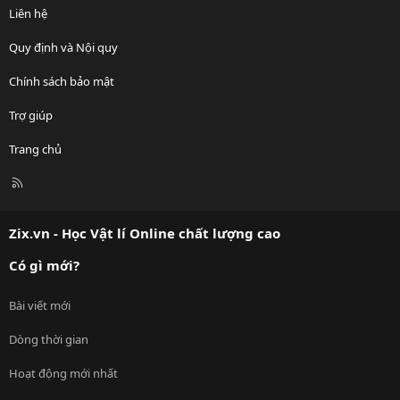
Liên hệ
Quy định và Nội quy
Chính sách bảo mật
Trợ giúp
Trang chủ
R
S
S
Zix.vn - Học Vật lí Online chất lượng cao
Có gì mới?
Bài viết mới
Dòng thời gian
Hoạt động mới nhất