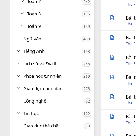
Toán 7
242
The 
Toán 8
175
Bài 
The 
Toán 9
149
Bài 
Ngữ văn
439
The 
Tiếng Anh
193
Bài 
Lịch sử và Địa lí
The 
258
Khoa học tự nhiên
369
Bài 
The 
Giáo dục công dân
278
Bài 
Công nghệ
62
The 
Tin học
102
Bài 
The 
Giáo dục thể chất
23