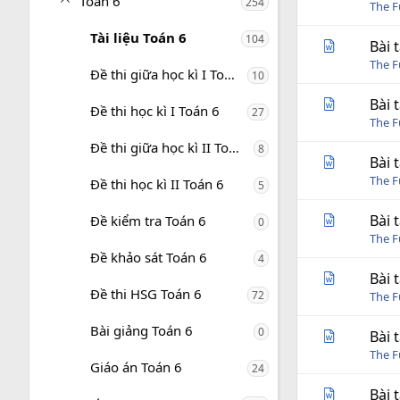
Toán 6
254
The 
Tài liệu Toán 6
104
Bài 
The 
Đề thi giữa học kì I Toán 6
10
Bài 
Đề thi học kì I Toán 6
27
The 
Đề thi giữa học kì II Toán 6
8
Bài 
The 
Đề thi học kì II Toán 6
5
Bài 
Đề kiểm tra Toán 6
0
The 
Đề khảo sát Toán 6
4
Bài 
Đề thi HSG Toán 6
72
The 
Bài giảng Toán 6
0
Bài 
The 
Giáo án Toán 6
24
Bài 