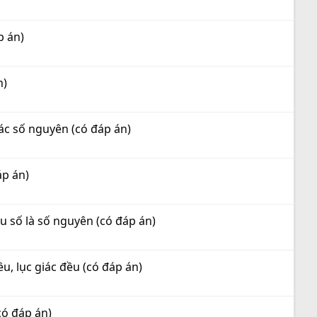
p án)
n)
các số nguyên (có đáp án)
áp án)
ẫu số là số nguyên (có đáp án)
ều, lục giác đều (có đáp án)
có đáp án)