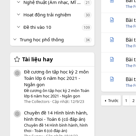
Bài 
Nghệ thuật (Âm nhạc, Mĩ thuật)
21
The 
Hoạt động trải nghiệm
30
Bài 
The 
Đề thi vào 10
109
Trung học phổ thông
Bài 
3K
The 
Tài liệu hay
Bài 
The 
Đề cương ôn tập học kỳ 2 môn
icon tài liệu
Toán lớp 6 năm học 2021 -
Bài 
Ngắn gọn
The 
Đề cương ôn tập học kỳ 2 môn Toán
lớp 6 năm học 2021 - Ngắn gọn
Trước
1
2
The Collectors
Cập nhật:
12/9/23
Chuyên đề 14 Hình bình hành,
icon tài liệu
hình thoi - Toán 6 (có đáp án)
Chuyên đề 14 Hình bình hành, hình
thoi - Toán 6 (có đáp án)
The Funny
Cập nhật:
18/4/23