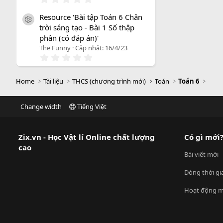
.
0
Resource 'Bài tập Toán 6 Chân
0
icon tài liệu
trời sáng tạo - Bài 1 Số thập
s
a
phân (có đáp án)'
o
The Funny
Cập nhật:
16/4/23
0
.
0
0
Home
Tài liệu
THCS (chương trình mới)
Toán
Toán 6
s
a
o
Change width
Tiếng Việt
Zix.vn - Học Vật lí Online chất lượng
Có gì mới
cao
Bài viết mới
Dòng thời gi
Hoạt động m