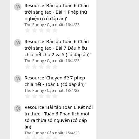
Resource 'Bài tập Toán 6 Chân
icon tài liệu
trời sáng tạo - Bài 1 Phép thử
nghiệm (có đáp án)'
The Funny
Cập nhật:
16/4/23
0
.
0
Resource 'Bài tập Toán 6 Chân
0
icon tài liệu
trời sáng tạo - Bài 7 Dấu hiệu
s
a
chia hết cho 2 và 5 (có đáp án)'
o
The Funny
Cập nhật:
16/4/23
0
.
0
Resource 'Chuyên đề 7 phép
0
icon tài liệu
chia hết - Toán 6 (có đáp án)'
s
a
The Funny
Cập nhật:
18/4/23
o
0
.
0
Resource 'Bài tập Toán 6 Kết nối
0
icon tài liệu
tri thức - Tuần 6 Phân tích một
s
a
số ra thừa số nguyên (có đáp
o
án)'
The Funny
Cập nhật:
15/4/23
0