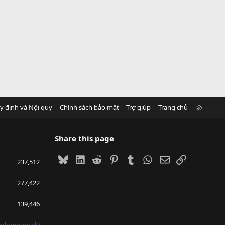
R
y định và Nội quy
Chính sách bảo mật
Trợ giúp
Trang chủ
S
S
Share this page
Bluesky
LinkedIn
Reddit
Pinterest
Tumblr
WhatsApp
Email
Link
237,512
277,422
139,446