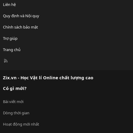
Liên hệ
Quy định và Nội quy
Chính sách bảo mật
Trợ giúp
Trang chủ
R
S
S
Zix.vn - Học Vật lí Online chất lượng cao
Có gì mới?
Bài viết mới
Dòng thời gian
Hoạt động mới nhất