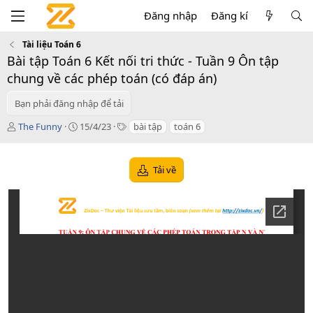
Đăng nhập
Đăng kí
Tài liệu Toán 6
Bài tập Toán 6 Kết nối tri thức - Tuần 9 Ôn tập
chung về các phép toán (có đáp án)
Bạn phải đăng nhập để tải
T
C
T
The Funny
15/4/23
bài tập
toán 6
á
r
a
c
e
g
g
a
s
Tải về
i
t
ả
i
o
n
d
a
t
e