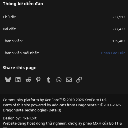
Thống kê diễn đàn
Chủ đề
237,512
Bài viết
277,422
Thành viên
139,482
Thành viên mới nhất
Phan Cao Đức
Share this page
Bluesky
LinkedIn
Reddit
Pinterest
Tumblr
WhatsApp
Email
Link
®
Community platform by XenForo
© 2010-2026 XenForo Ltd.
Parts of this site powered by
add-ons from DragonByte™
©2011-2026
DragonByte Technologies
(
Details
)
Design by:
Pixel Exit
Website đang hoạt động thử nghiệm, chờ giấy phép MXH của Bộ TT &