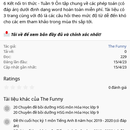
6 Kết nối tri thức - Tuần 9 Ôn tập chung về các phép toán (có
đáp án) dưới định dạng word hoàn toàn miễn phí. Tài liệu có
3 trang cùng với đó là các câu hỏi theo mức độ từ dễ đến khó
cho các em tham khảo trong mùa thi sắp tới.
Tải về để xem bản đầy đủ và chính xác nhất!
Tác giả
The Funny
Tải về
0
Đọc
229
Đăng lần đầu
15/4/23
Cập nhật gần nhất
15/4/23
Ratings
0
0 đánh giá
.
0
Tài liệu khác của The Funny
0
s
20 Chuyên đề bồi dưỡng HSG môn Hóa Học lớp 9
a
icon tài liệu
o
20 Chuyên đề bồi dưỡng HSG môn Hóa Học lớp 9
Đề thi cuối học kỳ 1 môn Tiếng Anh 8 năm học 2019 - 2020 (có đáp
icon tài liệu
án)