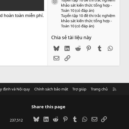
icon tài liệu
khảo sát kiến thức tổng hợp -
Toán 10 (có đáp án)
rd hoàn toàn miễn phí.
Tuyển tập 10 đề thi trắc nghiệm
khảo sát kiến thức tổng hợp -
Toán 10 (có đáp án)
Chia sẻ tài liệu này
Bluesky
LinkedIn
Reddit
Pinterest
Tumblr
WhatsA
Email
Link
R
y định và Nội quy
Chính sách bảo mật
Trợ giúp
Trang chủ
S
S
Share this page
Bluesky
LinkedIn
Reddit
Pinterest
Tumblr
WhatsApp
Email
Link
237,512