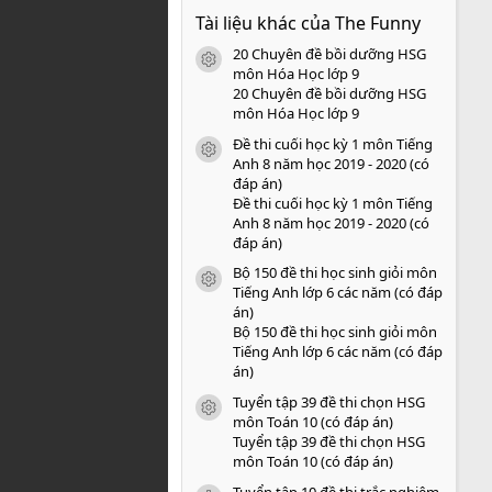
0
Tài liệu khác của The Funny
0
s
20 Chuyên đề bồi dưỡng HSG
a
icon tài liệu
o
môn Hóa Học lớp 9
20 Chuyên đề bồi dưỡng HSG
môn Hóa Học lớp 9
Đề thi cuối học kỳ 1 môn Tiếng
icon tài liệu
Anh 8 năm học 2019 - 2020 (có
đáp án)
Đề thi cuối học kỳ 1 môn Tiếng
Anh 8 năm học 2019 - 2020 (có
đáp án)
Bộ 150 đề thi học sinh giỏi môn
icon tài liệu
Tiếng Anh lớp 6 các năm (có đáp
án)
Bộ 150 đề thi học sinh giỏi môn
Tiếng Anh lớp 6 các năm (có đáp
án)
Tuyển tập 39 đề thi chọn HSG
icon tài liệu
môn Toán 10 (có đáp án)
Tuyển tập 39 đề thi chọn HSG
môn Toán 10 (có đáp án)
Tuyển tập 10 đề thi trắc nghiệm