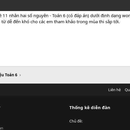
ề 11 nhân hai số nguyên - Toán 6 (có đáp án) dưới định dạng wo
độ từ dễ đến khó cho các em tham khảo trong mùa thi sắp tới.
iệu Toán 6
Liên hệ
Qu
?
Thống kê diễn đàn
Chủ đề
an