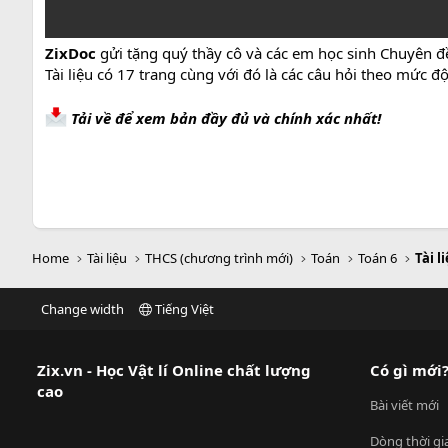
ZixDoc
gửi tặng quý thầy cô và các em học sinh Chuyên đ
Tài liệu có 17 trang cùng với đó là các câu hỏi theo mức 
Tải về để xem bản đầy đủ và chính xác nhất!
Home
Tài liệu
THCS (chương trình mới)
Toán
Toán 6
Tài l
Change width
Tiếng Việt
Zix.vn - Học Vật lí Online chất lượng
Có gì mới
cao
Bài viết mới
Dòng thời gi