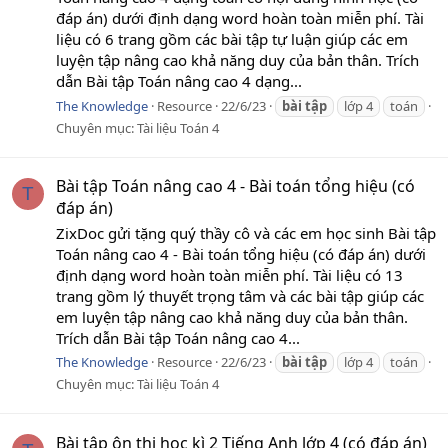
đáp án) dưới định dạng word hoàn toàn miễn phí. Tài
liệu có 6 trang gồm các bài tập tự luận giúp các em
luyện tập nâng cao khả năng duy của bản thân. Trích
dẫn Bài tập Toán nâng cao 4 dạng...
The Knowledge
Resource
22/6/23
bài
tập
lớp 4
toán
Chuyên mục:
Tài liệu Toán 4
Bài tập Toán nâng cao 4 - Bài toán tổng hiệu (có
T
đáp án)
ZixDoc gửi tặng quý thầy cô và các em học sinh Bài tập
Toán nâng cao 4 - Bài toán tổng hiệu (có đáp án) dưới
định dạng word hoàn toàn miễn phí. Tài liệu có 13
trang gồm lý thuyết trọng tâm và các bài tập giúp các
em luyện tập nâng cao khả năng duy của bản thân.
Trích dẫn Bài tập Toán nâng cao 4...
The Knowledge
Resource
22/6/23
bài
tập
lớp 4
toán
Chuyên mục:
Tài liệu Toán 4
Bài tập ôn thi học kì 2 Tiếng Anh lớp 4 (có đáp án)