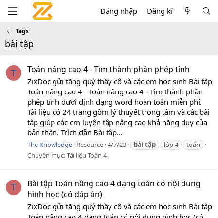
Đăng nhập
Đăng kí
Tags
bài tập
Toán nâng cao 4 - Tìm thành phần phép tính
T
ZixDoc gửi tặng quý thầy cô và các em học sinh Bài tập
Toán nâng cao 4 - Toán nâng cao 4 - Tìm thành phần
phép tính dưới định dạng word hoàn toàn miễn phí.
Tài liệu có 24 trang gồm lý thuyết trọng tâm và các bài
tập giúp các em luyện tập nâng cao khả năng duy của
bản thân. Trích dẫn Bài tập...
The Knowledge
Resource
4/7/23
bài
tập
lớp 4
toán
Chuyên mục:
Tài liệu Toán 4
Bài tập Toán nâng cao 4 dạng toán có nội dung
T
hình học (có đáp án)
ZixDoc gửi tặng quý thầy cô và các em học sinh Bài tập
Toán nâng cao 4 dạng toán có nội dung hình học (có