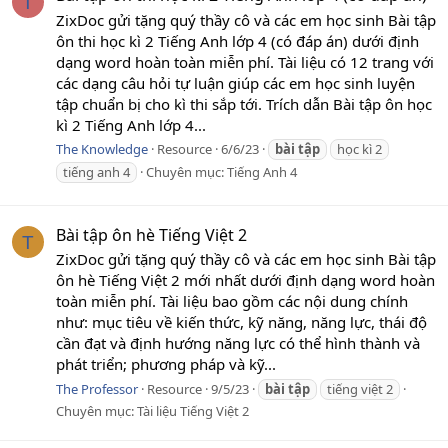
T
ZixDoc gửi tặng quý thầy cô và các em học sinh Bài tập
ôn thi học kì 2 Tiếng Anh lớp 4 (có đáp án) dưới định
dạng word hoàn toàn miễn phí. Tài liệu có 12 trang với
các dạng câu hỏi tự luận giúp các em học sinh luyện
tập chuẩn bị cho kì thi sắp tới. Trích dẫn Bài tập ôn học
kì 2 Tiếng Anh lớp 4...
The Knowledge
Resource
6/6/23
bài
tập
học kì 2
tiếng anh 4
Chuyên mục:
Tiếng Anh 4
Bài tập ôn hè Tiếng Việt 2
T
ZixDoc gửi tặng quý thầy cô và các em học sinh Bài tập
ôn hè Tiếng Việt 2 mới nhất dưới định dạng word hoàn
toàn miễn phí. Tài liệu bao gồm các nội dung chính
như: mục tiêu về kiến thức, kỹ năng, năng lực, thái độ
cần đạt và định hướng năng lực có thể hình thành và
phát triển; phương pháp và kỹ...
The Professor
Resource
9/5/23
bài
tập
tiếng việt 2
Chuyên mục:
Tài liệu Tiếng Việt 2