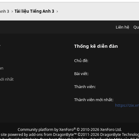
Anh 3
Tài liệu Tiếng Anh 3
Liên hệ
Qu
?
Thống kê diễn đàn
Chủ đề
an
Bài viết
ới nhất
Thành viên
Thành viên mới nhất
https://zix.
®
Community platform by XenForo
© 2010-2026 XenForo Ltd.
s site powered by
add-ons from DragonByte™
©2011-2026
DragonByte Technolog