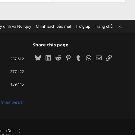
R
y định và Nội quy
Chính sách bảo mật
Trợ giúp
Trang chủ
S
S
Share this page
Bluesky
LinkedIn
Reddit
Pinterest
Tumblr
WhatsApp
Email
Link
237,512
277,422
139,445
vn/members/tr
ies
(
Details
)