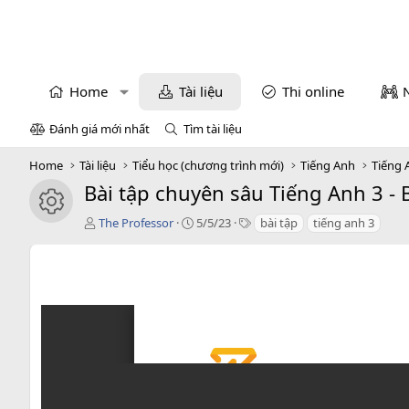
Home
Tài liệu
Thi online
Đánh giá mới nhất
Tìm tài liệu
Home
Tài liệu
Tiểu học (chương trình mới)
Tiếng Anh
Tiếng 
Bài tập chuyên sâu Tiếng Anh 3 - B
icon tài liệu
T
C
T
The Professor
5/5/23
bài tập
tiếng anh 3
á
r
a
c
e
g
g
a
s
i
t
ả
i
o
n
d
a
t
e