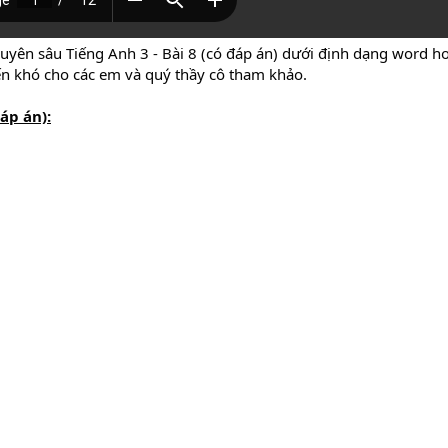
huyên sâu Tiếng Anh 3 - Bài 8 (có đáp án) dưới định dạng word ho
đến khó cho các em và quý thầy cô tham khảo.
áp án):