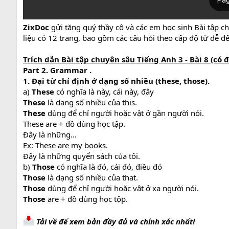
ZixDoc
gửi tặng quý thầy cô và các em học sinh Bài tập c
liệu có 12 trang, bao gồm các câu hỏi theo cấp độ từ dễ 
Trích dẫn Bài tập chuyên sâu Tiếng Anh 3 - Bài 8 (có đ
Part 2. Grammar .
1. Đại từ chỉ định ở dạng số nhiều (these, those).
a)
These
có nghĩa là này, cái này, đây
These
là dạng số nhiều của this.
These
dùng để chỉ người hoặc vật ở gần người nói.
These are + đồ dùng học tập.
Đây là những...
Ex: These are my books.
Đây là những quyển sách của tôi.
b)
Those
có nghĩa là đó, cái đó, điều đó
Those
là dạng số nhiều của that.
Those
dùng để chỉ người hoặc vật ở xa người nói.
Those
are + đồ dùng học tộp.
Tải về để xem bản đầy đủ và chính xác nhất!