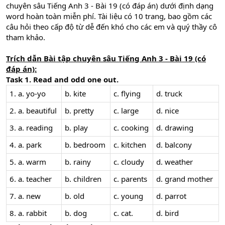
chuyên sâu Tiếng Anh 3 - Bài 19 (có đáp án) dưới định dạng
word hoàn toàn miễn phí. Tài liệu có 10 trang, bao gồm các
câu hỏi theo cấp độ từ dễ đến khó cho các em và quý thầy cô
tham khảo.
Trích dẫn Bài tập chuyên sâu Tiếng Anh 3 - Bài 19 (có
đáp án):
Task 1. Read and odd one out.
1. a. yo-yo
b. kite
c. flying
d. truck
2. a. beautiful
b. pretty
c. large
d. nice
3. a. reading
b. play
c. cooking
d. drawing
4. a. park
b. bedroom
c. kitchen
d. balcony
5. a. warm
b. rainy
c. cloudy
d. weather
6. a. teacher
b. children
c. parents
d. grand mother
7. a. new
b. old
c. young
d. parrot
8. a. rabbit
b. dog
c. cat.
d. bird