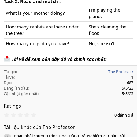
Task 2. Read and match .
I'm playing the
What is your mother doing?
piano.
How many rabbits are there under
She's cleaning the
the tree?
floor.
How many dogs do you have?
No, she isn't.
Tải về để xem bản đầy đủ và chính xác nhất!
Tác giả
The Professor
Tải về
1
Đọc
687
Đăng lần đầu
5/5/23
Cập nhật gần nhất
5/5/23
Ratings
0
0 đánh giá
.
0
Tài liệu khác của The Professor
0
s
Phân phối chương trình Hoạt Động Trải Nghiệm 7 - Chân trời