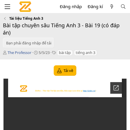
Đăng nhập
Đăng kí
Tài liệu Tiếng Anh 3
Bài tập chuyên sâu Tiếng Anh 3 - Bài 19 (có đáp
án)
Bạn phải đăng nhập để tải
T
C
T
The Professor
5/5/23
bài tập
tiếng anh 3
á
r
a
c
e
g
g
a
s
Tải về
i
t
ả
i
o
n
d
a
t
e