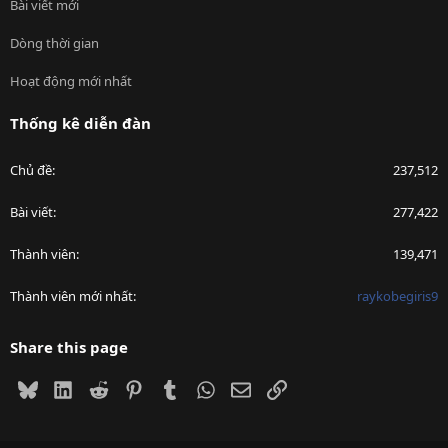
Bài viết mới
Dòng thời gian
Hoạt động mới nhất
Thống kê diễn đàn
Chủ đề
237,512
Bài viết
277,422
Thành viên
139,471
Thành viên mới nhất
raykobegiris9
Share this page
Bluesky
LinkedIn
Reddit
Pinterest
Tumblr
WhatsApp
Email
Link