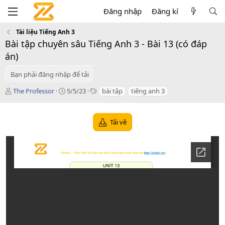
Đăng nhập
Đăng kí
Tài liệu Tiếng Anh 3
Bài tập chuyên sâu Tiếng Anh 3 - Bài 13 (có đáp
án)
Bạn phải đăng nhập để tải
T
C
T
The Professor
5/5/23
bài tập
tiếng anh 3
á
r
a
c
e
g
g
a
s
Tải về
i
t
ả
i
o
n
d
a
t
e