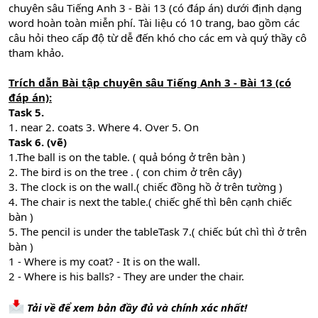
chuyên sâu Tiếng Anh 3 - Bài 13 (có đáp án) dưới định dạng
word hoàn toàn miễn phí. Tài liệu có 10 trang, bao gồm các
câu hỏi theo cấp độ từ dễ đến khó cho các em và quý thầy cô
tham khảo.
Trích dẫn Bài tập chuyên sâu Tiếng Anh 3 - Bài 13 (có
đáp án):
Task 5.
1. near 2. coats 3. Where 4. Over 5. On
Task 6. (vẽ)
1.The ball is on the table. ( quả bóng ở trên bàn )
2. The bird is on the tree . ( con chim ở trên cây)
3. The clock is on the wall.( chiếc đồng hồ ở trên tường )
4. The chair is next the table.( chiếc ghế thì bên cạnh chiếc
bàn )
5. The pencil is under the tableTask 7.( chiếc bút chì thì ở trên
bàn )
1 - Where is my coat? - It is on the wall.
2 - Where is his balls? - They are under the chair.
Tải về để xem bản đầy đủ và chính xác nhất!