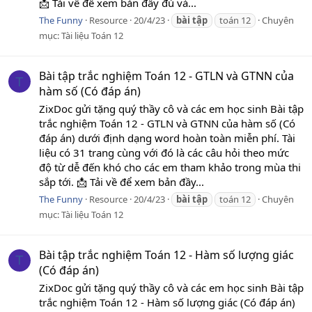
📩 Tải về để xem bản đầy đủ và...
The Funny
Resource
20/4/23
bài
tập
toán 12
Chuyên
mục:
Tài liệu Toán 12
Bài tập trắc nghiệm Toán 12 - GTLN và GTNN của
T
hàm số (Có đáp án)
ZixDoc gửi tặng quý thầy cô và các em học sinh Bài tập
trắc nghiệm Toán 12 - GTLN và GTNN của hàm số (Có
đáp án) dưới định dạng word hoàn toàn miễn phí. Tài
liệu có 31 trang cùng với đó là các câu hỏi theo mức
độ từ dễ đến khó cho các em tham khảo trong mùa thi
sắp tới. 📩 Tải về để xem bản đầy...
The Funny
Resource
20/4/23
bài
tập
toán 12
Chuyên
mục:
Tài liệu Toán 12
Bài tập trắc nghiệm Toán 12 - Hàm số lượng giác
T
(Có đáp án)
ZixDoc gửi tặng quý thầy cô và các em học sinh Bài tập
trắc nghiệm Toán 12 - Hàm số lượng giác (Có đáp án)