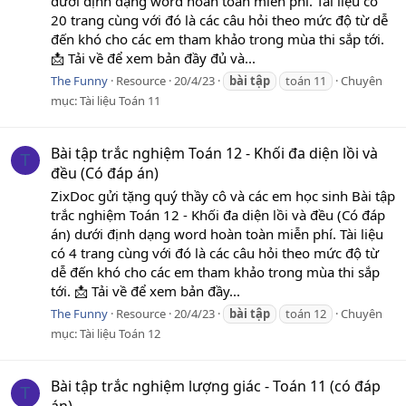
dưới định dạng word hoàn toàn miễn phí. Tài liệu có
20 trang cùng với đó là các câu hỏi theo mức độ từ dễ
đến khó cho các em tham khảo trong mùa thi sắp tới.
📩 Tải về để xem bản đầy đủ và...
The Funny
Resource
20/4/23
bài
tập
toán 11
Chuyên
mục:
Tài liệu Toán 11
Bài tập trắc nghiệm Toán 12 - Khối đa diện lồi và
T
đều (Có đáp án)
ZixDoc gửi tặng quý thầy cô và các em học sinh Bài tập
trắc nghiệm Toán 12 - Khối đa diện lồi và đều (Có đáp
án) dưới định dạng word hoàn toàn miễn phí. Tài liệu
có 4 trang cùng với đó là các câu hỏi theo mức độ từ
dễ đến khó cho các em tham khảo trong mùa thi sắp
tới. 📩 Tải về để xem bản đầy...
The Funny
Resource
20/4/23
bài
tập
toán 12
Chuyên
mục:
Tài liệu Toán 12
Bài tập trắc nghiệm lượng giác - Toán 11 (có đáp
T