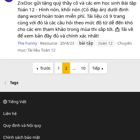
ZixDoc gửi tặng quý thầy cô và các em học sinh Bài tập
Toán 12 - Hình nón, khối nón (Có đáp án) dưới định
dạng word hoàn toàn miễn phí. Tài liệu có 9 trang
cùng với đó là các câu hỏi theo mức độ từ dễ đến khó
cho các em tham khảo trong mùa thi sắp tới. 📩 Tải về
để xem bản đầy đủ và chính xác nhất!
The Funny
Resource
20/4/23
bài
tập
toán 12
Chuyên
mục:
Tài liệu Toán 12
Trước
1
2
…
10
Tiếp
Tags
Tiếng Việt
Liên hệ
Quy định và Nội quy
Chính sách bảo mật