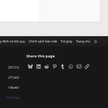
R
y định và Nội quy
Chính sách bảo mật
Trợ giúp
Trang chủ
S
S
Share this page
Bluesky
LinkedIn
Reddit
Pinterest
Tumblr
WhatsApp
Email
Link
237,512
277,422
139,467
Tô Thị Hà