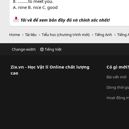
8. ………to meet you.
A. nine B. nice C. good
Tải về để xem bản đầy đủ và chính xác nhất!
Home
Tài liệu
Tiểu học (chương trình mới)
Tiếng Anh
Tiếng 
Change width
Tiếng Việt
Zix.vn - Học Vật lí Online chất lượng
Có gì mới
cao
Bài viết mới
Dòng thời gi
Hoạt động m