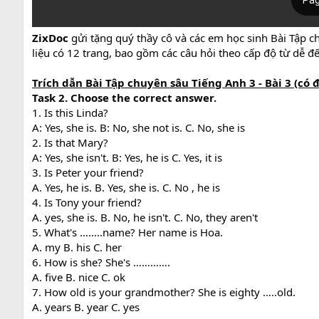
ZixDoc
gửi tặng quý thầy cô và các em học sinh Bài Tập c
liệu có 12 trang, bao gồm các câu hỏi theo cấp độ từ dễ 
Trích dẫn Bài Tập chuyên sâu Tiếng Anh 3 - Bài 3 (có đ
Task 2. Choose the correct answer.
1. Is this Linda?
A: Yes, she is. B: No, she not is. C. No, she is
2. Is that Mary?
A: Yes, she isn't. B: Yes, he is C. Yes, it is
3. Is Peter your friend?
A. Yes, he is. B. Yes, she is. C. No , he is
4. Is Tony your friend?
A. yes, she is. B. No, he isn't. C. No, they aren't
5. What's ……..name? Her name is Hoa.
A. my B. his C. her
6. How is she? She's ………….
A. five B. nice C. ok
7. How old is your grandmother? She is eighty …..old.
A. years B. year C. yes