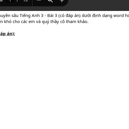
huyên sâu Tiếng Anh 3 - Bài 3 (có đáp án) dưới định dạng word ho
đến khó cho các em và quý thầy cô tham khảo.
áp án):