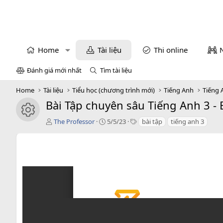
Home
Tài liệu
Thi online
Đánh giá mới nhất
Tìm tài liệu
Home
Tài liệu
Tiểu học (chương trình mới)
Tiếng Anh
Tiếng 
Bài Tập chuyên sâu Tiếng Anh 3 - B
icon tài liệu
T
C
T
The Professor
5/5/23
bài tập
tiếng anh 3
á
r
a
c
e
g
g
a
s
i
t
ả
i
o
n
d
a
t
e