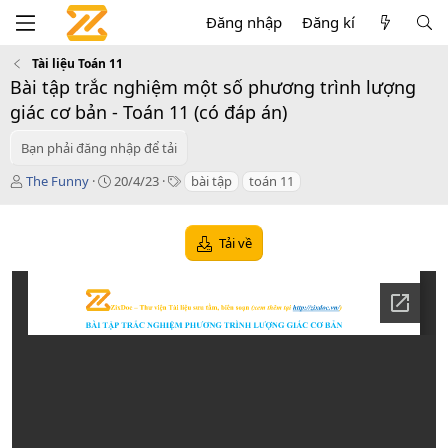
Đăng nhập
Đăng kí
Tài liệu Toán 11
Bài tập trắc nghiệm một số phương trình lượng
giác cơ bản - Toán 11 (có đáp án)
Bạn phải đăng nhập để tải
T
C
T
The Funny
20/4/23
bài tập
toán 11
á
r
a
c
e
g
g
a
s
Tải về
i
t
ả
i
o
n
d
a
t
e