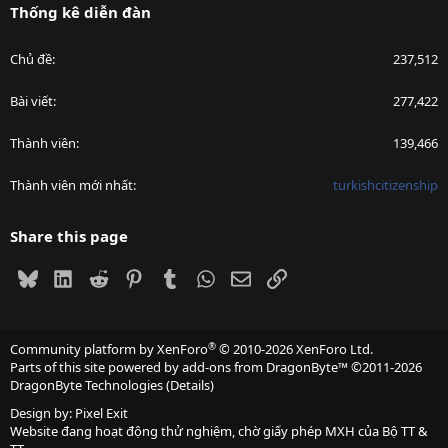
Thống kê diễn đàn
Chủ đề
237,512
Bài viết
277,422
Thành viên
139,466
Thành viên mới nhất
turkishcitizenship
Share this page
Bluesky
LinkedIn
Reddit
Pinterest
Tumblr
WhatsApp
Email
Link
®
Community platform by XenForo
© 2010-2026 XenForo Ltd.
Parts of this site powered by
add-ons from DragonByte™
©2011-2026
DragonByte Technologies
(
Details
)
Design by:
Pixel Exit
Website đang hoạt động thử nghiệm, chờ giấy phép MXH của Bộ TT &