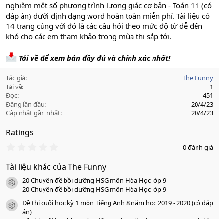
nghiệm một số phương trình lượng giác cơ bản - Toán 11 (có
đáp án) dưới định dạng word hoàn toàn miễn phí. Tài liệu có
14 trang cùng với đó là các câu hỏi theo mức độ từ dễ đến
khó cho các em tham khảo trong mùa thi sắp tới.
Tải về để xem bản đầy đủ và chính xác nhất!
Tác giả
The Funny
Tải về
1
Đọc
451
Đăng lần đầu
20/4/23
Cập nhật gần nhất
20/4/23
Ratings
0
0 đánh giá
.
0
Tài liệu khác của The Funny
0
s
20 Chuyên đề bồi dưỡng HSG môn Hóa Học lớp 9
a
icon tài liệu
o
20 Chuyên đề bồi dưỡng HSG môn Hóa Học lớp 9
Đề thi cuối học kỳ 1 môn Tiếng Anh 8 năm học 2019 - 2020 (có đáp
icon tài liệu
án)