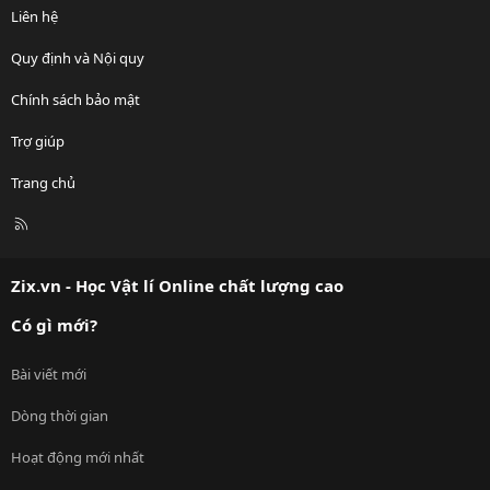
Liên hệ
Quy định và Nội quy
Chính sách bảo mật
Trợ giúp
Trang chủ
R
S
S
Zix.vn - Học Vật lí Online chất lượng cao
Có gì mới?
Bài viết mới
Dòng thời gian
Hoạt động mới nhất