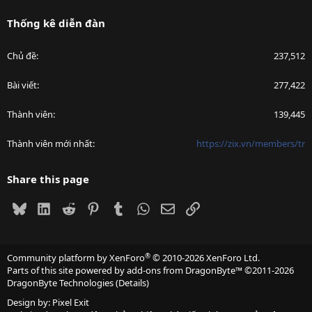
Thống kê diễn đàn
Chủ đề
237,512
Bài viết
277,422
Thành viên
139,445
Thành viên mới nhất
https://zix.vn/members/tr
Share this page
Bluesky
LinkedIn
Reddit
Pinterest
Tumblr
WhatsApp
Email
Link
®
Community platform by XenForo
© 2010-2026 XenForo Ltd.
Parts of this site powered by
add-ons from DragonByte™
©2011-2026
DragonByte Technologies
(
Details
)
Design by:
Pixel Exit