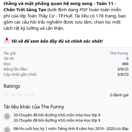
thẳng và mặt phẳng quan hệ song song - Toán 11 -
Chân Trời Sáng Tạo
dưới định dạng PDF hoàn toàn miễn
phí của lớp Toán Thầy Cư - TP.Huế. Tài liệu có 178 trang, bao
gồm các câu hỏi trắc nghiệm được sưu tầm, chọn lọc một
cách rất kỹ lưỡng và cẩn thận.
Tải về để xem bản đầy đủ và chính xác nhất!
Tác giả
The Funny
Tải về
0
Đọc
866
Đăng lần đầu
3/8/23
Cập nhật gần nhất
3/8/23
Ratings
0
0 đánh giá
.
0
Tài liệu khác của The Funny
0
s
20 Chuyên đề bồi dưỡng HSG môn Hóa Học lớp 9
a
icon tài liệu
o
20 Chuyên đề bồi dưỡng HSG môn Hóa Học lớp 9
Đề thi cuối học kỳ 1 môn Tiếng Anh 8 năm học 2019 - 2020 (có đáp
icon tài liệu