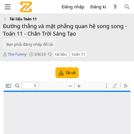
Đăng nhập
Đăng kí
Tài liệu Toán 11
Đường thẳng và mặt phẳng quan hệ song song -
Toán 11 - Chân Trời Sáng Tạo
Bạn phải đăng nhập để tải
T
C
T
The Funny
3/8/23
tài liệu
toán 11
á
r
a
c
e
g
g
a
s
Tải về
i
t
ả
i
o
n
d
a
t
e