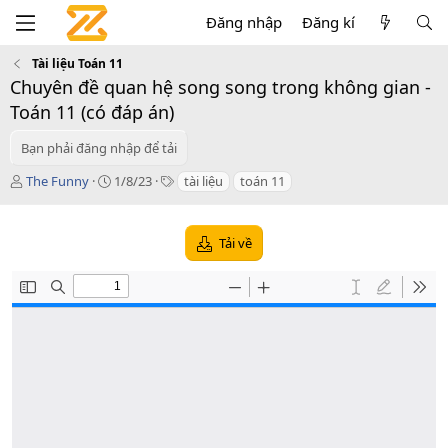
Đăng nhập
Đăng kí
Tài liệu Toán 11
Chuyên đề quan hệ song song trong không gian -
Toán 11 (có đáp án)
Bạn phải đăng nhập để tải
T
C
T
The Funny
1/8/23
tài liệu
toán 11
á
r
a
c
e
g
g
a
s
Tải về
i
t
ả
i
o
n
d
a
t
e