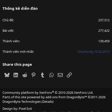
Thống kê diễn đàn
Chủ đề
237,512
Bài viết
277,422
Thành viên
139,459
Thành viên mới nhất
khanhndg.10.02.2015
Share this page
Bluesky
LinkedIn
Reddit
Pinterest
Tumblr
WhatsApp
Email
Link
®
Community platform by XenForo
© 2010-2026 XenForo Ltd.
Parts of this site powered by
add-ons from DragonByte™
©2011-2026
DragonByte Technologies
(
Details
)
Design by:
Pixel Exit