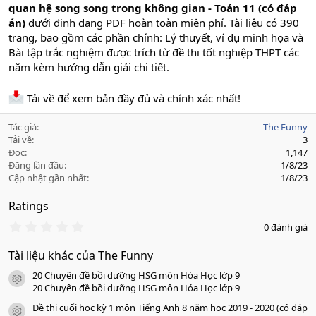
quan hệ song song trong không gian - Toán 11 (có đáp
án)
dưới định dạng PDF hoàn toàn miễn phí. Tài liệu có 390
trang, bao gồm các phần chính: Lý thuyết, ví dụ minh họa và
Bài tập trắc nghiệm được trích từ đề thi tốt nghiệp THPT các
năm kèm hướng dẫn giải chi tiết.
Tải về để xem bản đầy đủ và chính xác nhất!
Tác giả
The Funny
Tải về
3
Đọc
1,147
Đăng lần đầu
1/8/23
Cập nhật gần nhất
1/8/23
Ratings
0
0 đánh giá
.
0
Tài liệu khác của The Funny
0
s
20 Chuyên đề bồi dưỡng HSG môn Hóa Học lớp 9
a
icon tài liệu
o
20 Chuyên đề bồi dưỡng HSG môn Hóa Học lớp 9
Đề thi cuối học kỳ 1 môn Tiếng Anh 8 năm học 2019 - 2020 (có đáp
icon tài liệu