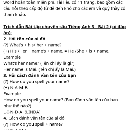
word hoàn toàn miễn phí. Tài liệu có 11 trang, bao gồm các
câu hỏi theo cấp độ từ dễ đến khó cho các em và quý thầy cô
tham khảo.
Trích dẫn Bài tập chuyên sâu Tiếng Anh 3 - Bài 2 (có đáp
án):
2. Hỏi tên của ai đó
(?) What's + his/ her + name?
(+) His /Her + name's + name. = He /She + is + name.
Example
What's her name? (Tên chị ấy là gì?)
Her name is Mai. (Tên chị ấy là Mai.)
3. Hỏi cách đánh vần tên của bạn
(?) How do you spell your name?
(+) N-A-M-E.
Example
How do you spell your name? (Bạn đánh vần tên của bạn
như thế nào?)
L-I-N-D-A. (LINDA)
4. Cách đánh vần tên của ai đó
(?) How do you spell + name?