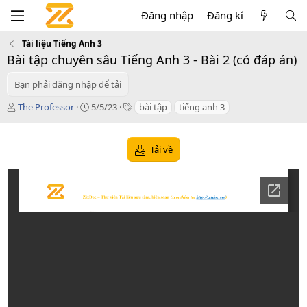
Đăng nhập
Đăng kí
Tài liệu Tiếng Anh 3
Bài tập chuyên sâu Tiếng Anh 3 - Bài 2 (có đáp án)
Bạn phải đăng nhập để tải
T
C
T
The Professor
5/5/23
bài tập
tiếng anh 3
á
r
a
c
e
g
g
a
s
Tải về
i
t
ả
i
o
n
d
a
t
e