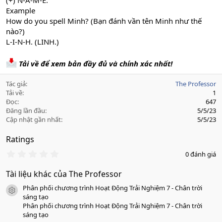
(+) N-A-M-E.
Example
How do you spell Minh? (Bạn đánh vần tên Minh như thế
nào?)
L-I-N-H. (LINH.)
Tải về để xem bản đầy đủ và chính xác nhất!
Tác giả
The Professor
Tải về
1
Đọc
647
Đăng lần đầu
5/5/23
Cập nhật gần nhất
5/5/23
Ratings
0
0 đánh giá
.
0
Tài liệu khác của The Professor
0
s
Phân phối chương trình Hoạt Động Trải Nghiệm 7 - Chân trời
a
icon tài liệu
o
sáng tạo
Phân phối chương trình Hoạt Động Trải Nghiệm 7 - Chân trời
sáng tạo