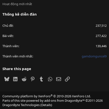
Hoạt động mới nhất
Thống kê diễn đàn
Chủ đề
237,512
Bài viết
277,422
Thành viên
139,446
Thành viên mới nhất
gamdomguncel9
Share this page
Bluesky
LinkedIn
Reddit
Pinterest
Tumblr
WhatsApp
Email
Link
®
Community platform by XenForo
© 2010-2026 XenForo Ltd.
Parts of this site powered by
add-ons from DragonByte™
©2011-2026
DragonByte Technologies
(
Details
)