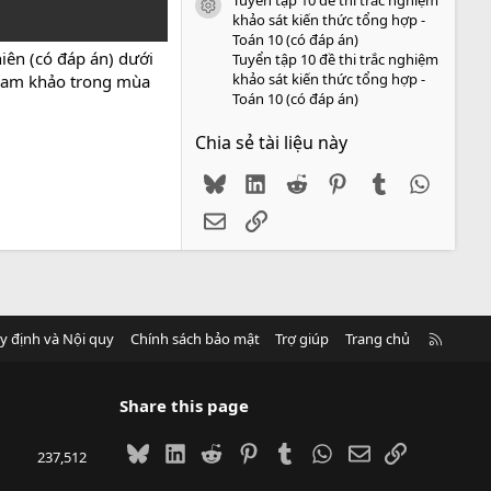
icon tài liệu
khảo sát kiến thức tổng hợp -
Toán 10 (có đáp án)
hiên (có đáp án) dưới
Tuyển tập 10 đề thi trắc nghiệm
khảo sát kiến thức tổng hợp -
 tham khảo trong mùa
Toán 10 (có đáp án)
Chia sẻ tài liệu này
Bluesky
LinkedIn
Reddit
Pinterest
Tumblr
WhatsA
Email
Link
R
y định và Nội quy
Chính sách bảo mật
Trợ giúp
Trang chủ
S
S
Share this page
Bluesky
LinkedIn
Reddit
Pinterest
Tumblr
WhatsApp
Email
Link
237,512