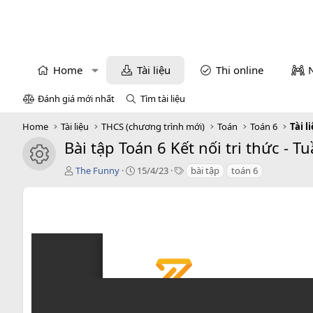
Home
Tài liệu
Thi online
Đánh giá mới nhất
Tìm tài liệu
Home
Tài liệu
THCS (chương trình mới)
Toán
Toán 6
Tài l
Bài tập Toán 6 Kết nối tri thức - 
icon tài liệu
T
C
T
The Funny
15/4/23
bài tập
toán 6
á
r
a
c
e
g
g
a
s
i
t
ả
i
o
n
d
a
t
e