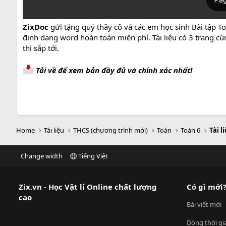
ZixDoc
gửi tặng quý thầy cô và các em học sinh Bài tập To
định dạng word hoàn toàn miễn phí. Tài liệu có 3 trang c
thi sắp tới.
Tải về để xem bản đầy đủ và chính xác nhất!
Home
Tài liệu
THCS (chương trình mới)
Toán
Toán 6
Tài l
Change width
Tiếng Việt
Zix.vn - Học Vật lí Online chất lượng
Có gì mới
cao
Bài viết mới
Dòng thời gi