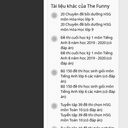
0
Tài liệu khác của The Funny
0
s
20 Chuyên đề bồi dưỡng HSG
a
icon tài liệu
o
môn Hóa Học lớp 9
20 Chuyên đề bồi dưỡng HSG
môn Hóa Học lớp 9
Đề thi cuối học kỳ 1 môn Tiếng
icon tài liệu
Anh 8 năm học 2019 - 2020 (có
đáp án)
Đề thi cuối học kỳ 1 môn Tiếng
Anh 8 năm học 2019 - 2020 (có
đáp án)
Bộ 150 đề thi học sinh giỏi môn
icon tài liệu
Tiếng Anh lớp 6 các năm (có đáp
án)
Bộ 150 đề thi học sinh giỏi môn
Tiếng Anh lớp 6 các năm (có đáp
án)
Tuyển tập 39 đề thi chọn HSG
icon tài liệu
môn Toán 10 (có đáp án)
Tuyển tập 39 đề thi chọn HSG
môn Toán 10 (có đáp án)
Tuyển tập 10 đề thi trắc nghiệm