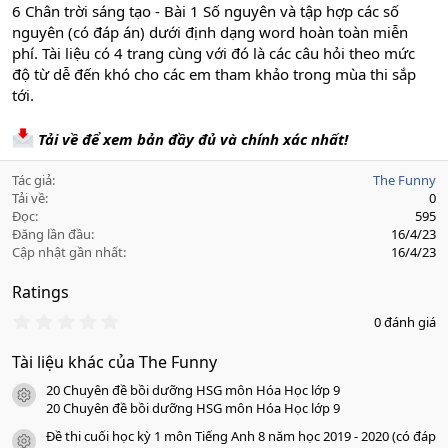
6 Chân trời sáng tạo - Bài 1 Số nguyên và tập hợp các số
nguyên (có đáp án) dưới định dạng word hoàn toàn miễn
phí. Tài liệu có 4 trang cùng với đó là các câu hỏi theo mức
độ từ dễ đến khó cho các em tham khảo trong mùa thi sắp
tới.
Tải về để xem bản đầy đủ và chính xác nhất!
Tác giả
The Funny
Tải về
0
Đọc
595
Đăng lần đầu
16/4/23
Cập nhật gần nhất
16/4/23
Ratings
0
0 đánh giá
.
0
Tài liệu khác của The Funny
0
s
20 Chuyên đề bồi dưỡng HSG môn Hóa Học lớp 9
a
icon tài liệu
o
20 Chuyên đề bồi dưỡng HSG môn Hóa Học lớp 9
Đề thi cuối học kỳ 1 môn Tiếng Anh 8 năm học 2019 - 2020 (có đáp
icon tài liệu