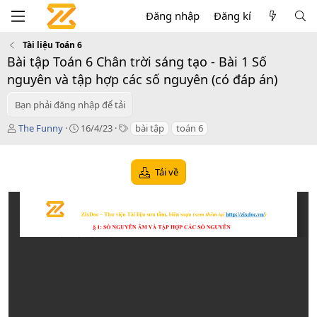
Đăng nhập
Đăng kí
Tài liệu Toán 6
Bài tập Toán 6 Chân trời sáng tạo - Bài 1 Số
nguyên và tập hợp các số nguyên (có đáp án)
Bạn phải đăng nhập để tải
T
C
T
The Funny
16/4/23
bài tập
toán 6
á
r
a
c
e
g
g
a
s
Tải về
i
t
ả
i
o
n
d
a
t
e