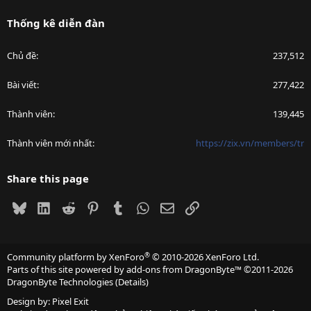
Thống kê diễn đàn
Chủ đề
237,512
Bài viết
277,422
Thành viên
139,445
Thành viên mới nhất
https://zix.vn/members/tr
Share this page
Bluesky
LinkedIn
Reddit
Pinterest
Tumblr
WhatsApp
Email
Link
®
Community platform by XenForo
© 2010-2026 XenForo Ltd.
Parts of this site powered by
add-ons from DragonByte™
©2011-2026
DragonByte Technologies
(
Details
)
Design by:
Pixel Exit