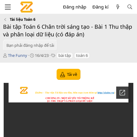
Đăng nhập
Đăng kí
Tài liệu Toán 6
Bài tập Toán 6 Chân trời sáng tạo - Bài 1 Thu thập
và phân loại dữ liệu (có đáp án)
Bạn phải đăng nhập để tải
T
C
T
The Funny
16/4/23
bài tập
toán 6
á
r
a
c
e
g
g
a
s
Tải về
i
t
ả
i
o
n
d
a
t
e