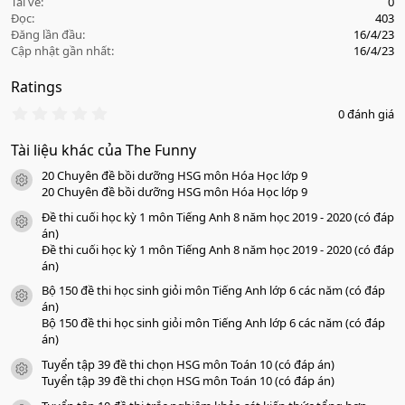
Tải về
0
Đọc
403
Đăng lần đầu
16/4/23
Cập nhật gần nhất
16/4/23
Ratings
0
0 đánh giá
.
0
Tài liệu khác của The Funny
0
s
20 Chuyên đề bồi dưỡng HSG môn Hóa Học lớp 9
a
icon tài liệu
o
20 Chuyên đề bồi dưỡng HSG môn Hóa Học lớp 9
Đề thi cuối học kỳ 1 môn Tiếng Anh 8 năm học 2019 - 2020 (có đáp
icon tài liệu
án)
Đề thi cuối học kỳ 1 môn Tiếng Anh 8 năm học 2019 - 2020 (có đáp
án)
Bộ 150 đề thi học sinh giỏi môn Tiếng Anh lớp 6 các năm (có đáp
icon tài liệu
án)
Bộ 150 đề thi học sinh giỏi môn Tiếng Anh lớp 6 các năm (có đáp
án)
Tuyển tập 39 đề thi chọn HSG môn Toán 10 (có đáp án)
icon tài liệu
Tuyển tập 39 đề thi chọn HSG môn Toán 10 (có đáp án)