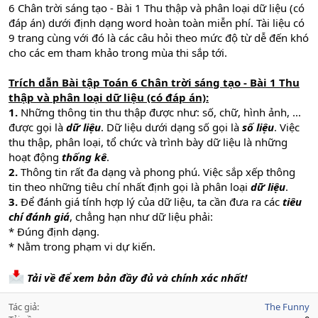
6 Chân trời sáng tạo - Bài 1 Thu thập và phân loại dữ liệu (có
đáp án) dưới định dạng word hoàn toàn miễn phí. Tài liệu có
9 trang cùng với đó là các câu hỏi theo mức độ từ dễ đến khó
cho các em tham khảo trong mùa thi sắp tới.
Trích dẫn Bài tập Toán 6 Chân trời sáng tạo - Bài 1 Thu
thập và phân loại dữ liệu (có đáp án):
1.
Những thông tin thu thập được như: số, chữ, hình ảnh, ...
được gọi là
dữ liệu
. Dữ liệu dưới dạng số gọi là
số liệu
. Việc
thu thập, phân loại, tổ chức và trình bày dữ liệu là những
hoạt động
thống kê
.
2.
Thông tin rất đa dạng và phong phú. Việc sắp xếp thông
tin theo những tiêu chí nhất định gọi là phân loại
dữ liệu
.
3.
Để đánh giá tính hợp lý của dữ liệu, ta cần đưa ra các
tiêu
chí đánh giá
, chẳng hạn như dữ liệu phải:
* Đúng định dạng.
* Nằm trong phạm vi dự kiến.
Tải về để xem bản đầy đủ và chính xác nhất!
Tác giả
The Funny