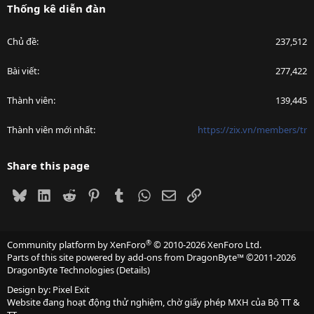
Thống kê diễn đàn
Chủ đề
237,512
Bài viết
277,422
Thành viên
139,445
Thành viên mới nhất
https://zix.vn/members/tr
Share this page
Bluesky
LinkedIn
Reddit
Pinterest
Tumblr
WhatsApp
Email
Link
®
Community platform by XenForo
© 2010-2026 XenForo Ltd.
Parts of this site powered by
add-ons from DragonByte™
©2011-2026
DragonByte Technologies
(
Details
)
Design by:
Pixel Exit
Website đang hoạt động thử nghiệm, chờ giấy phép MXH của Bộ TT &