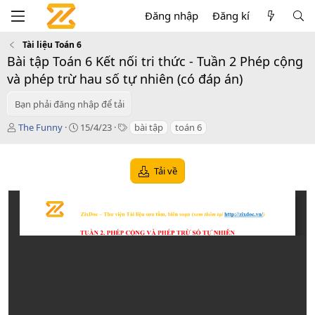
Đăng nhập
Đăng kí
Tài liệu Toán 6
Bài tập Toán 6 Kết nối tri thức - Tuần 2 Phép cộng
và phép trừ hau số tự nhiên (có đáp án)
Bạn phải đăng nhập để tải
T
C
T
The Funny
15/4/23
bài tập
toán 6
á
r
a
c
e
g
g
a
s
Tải về
i
t
ả
i
o
n
d
a
t
e