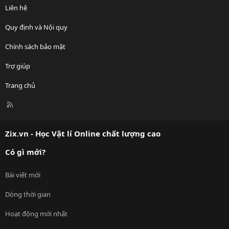
Liên hệ
Quy định và Nội quy
Chính sách bảo mật
Trợ giúp
Trang chủ
R
S
S
Zix.vn - Học Vật lí Online chất lượng cao
Có gì mới?
Bài viết mới
Dòng thời gian
Hoạt động mới nhất