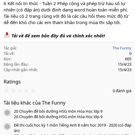
6 Kết nối tri thức - Tuần 2 Phép cộng và phép trừ hau số tự
nhiên (có đáp án) dưới định dạng word hoàn toàn miễn phí.
Tài liệu có 2 trang cùng với đó là các câu hỏi theo mức độ từ
dễ đến khó cho các em tham khảo trong mùa thi sắp tới.
Tải về để xem bản đầy đủ và chính xác nhất!
Tác giả
The Funny
Tải về
0
Đọc
605
Đăng lần đầu
15/4/23
Cập nhật gần nhất
15/4/23
Ratings
0
0 đánh giá
.
0
Tài liệu khác của The Funny
0
s
20 Chuyên đề bồi dưỡng HSG môn Hóa Học lớp 9
a
icon tài liệu
o
20 Chuyên đề bồi dưỡng HSG môn Hóa Học lớp 9
Đề thi cuối học kỳ 1 môn Tiếng Anh 8 năm học 2019 - 2020 (có đáp
icon tài liệu
án)