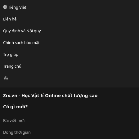
Tiếng Việt
Liên hệ
Quy định và Nội quy
Chính sách bảo mật
Trợ giúp
Trang chủ
R
S
S
Zix.vn - Học Vật lí Online chất lượng cao
Có gì mới?
Bài viết mới
Dòng thời gian