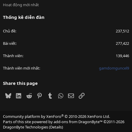
Hoạt động mới nhất
Thống kê diễn đàn
Chủ đề
237,512
Bài viết
277,422
Thành viên
139,446
Thành viên mới nhất
gamdomguncel9
Share this page
Bluesky
LinkedIn
Reddit
Pinterest
Tumblr
WhatsApp
Email
Link
®
Community platform by XenForo
© 2010-2026 XenForo Ltd.
Parts of this site powered by
add-ons from DragonByte™
©2011-2026
DragonByte Technologies
(
Details
)