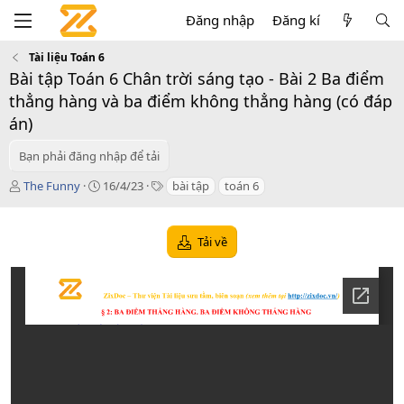
Đăng nhập
Đăng kí
Tài liệu Toán 6
Bài tập Toán 6 Chân trời sáng tạo - Bài 2 Ba điểm
thẳng hàng và ba điểm không thẳng hàng (có đáp
án)
Bạn phải đăng nhập để tải
T
C
T
The Funny
16/4/23
bài tập
toán 6
á
r
a
c
e
g
g
a
s
Tải về
i
t
ả
i
o
n
d
a
t
e