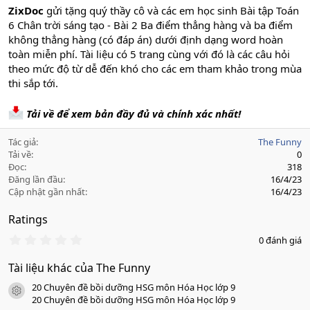
ZixDoc
gửi tặng quý thầy cô và các em học sinh Bài tập Toán
6 Chân trời sáng tạo - Bài 2 Ba điểm thẳng hàng và ba điểm
không thẳng hàng (có đáp án) dưới định dạng word hoàn
toàn miễn phí. Tài liệu có 5 trang cùng với đó là các câu hỏi
theo mức độ từ dễ đến khó cho các em tham khảo trong mùa
thi sắp tới.
Tải về để xem bản đầy đủ và chính xác nhất!
Tác giả
The Funny
Tải về
0
Đọc
318
Đăng lần đầu
16/4/23
Cập nhật gần nhất
16/4/23
Ratings
0
0 đánh giá
.
0
Tài liệu khác của The Funny
0
s
20 Chuyên đề bồi dưỡng HSG môn Hóa Học lớp 9
a
icon tài liệu
o
20 Chuyên đề bồi dưỡng HSG môn Hóa Học lớp 9