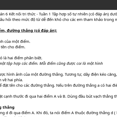
án 6 Kết nối tri thức - Tuần 1 Tập hợp số tự nhiên (có đáp án) d
c câu hỏi theo mức độ từ dễ đến khó cho các em tham khảo trong m
iểm, đường thẳng (có đáp án):
ảnh của một điểm.
 tên cho điểm.
đó là hai điểm phân biệt.
một tập hợp các điểm. Mỗi điểm cũng được coi là một hình
ược hình ảnh của một đường thẳng. Tương tự, dây điện kéo căng
 về hai phía.
 để đặt tên cho các đường thẳng. Nếu trên đường thẳng a có hai đi
ặt cạnh thước đi qua hai điểm A và B. Dùng đầu bút vạch thẳng t
g thẳng
g d đi qua điểm A. Khi đó, ta nói điểm A thuộc đường thẳng d 