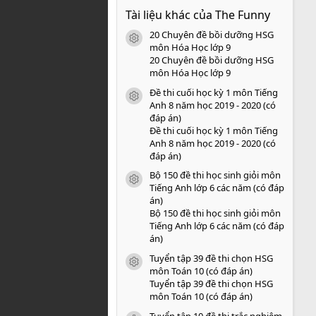
0
Tài liệu khác của The Funny
0
s
20 Chuyên đề bồi dưỡng HSG
a
icon tài liệu
o
môn Hóa Học lớp 9
20 Chuyên đề bồi dưỡng HSG
môn Hóa Học lớp 9
Đề thi cuối học kỳ 1 môn Tiếng
icon tài liệu
Anh 8 năm học 2019 - 2020 (có
đáp án)
Đề thi cuối học kỳ 1 môn Tiếng
Anh 8 năm học 2019 - 2020 (có
đáp án)
Bộ 150 đề thi học sinh giỏi môn
icon tài liệu
Tiếng Anh lớp 6 các năm (có đáp
án)
Bộ 150 đề thi học sinh giỏi môn
Tiếng Anh lớp 6 các năm (có đáp
án)
Tuyển tập 39 đề thi chọn HSG
icon tài liệu
môn Toán 10 (có đáp án)
Tuyển tập 39 đề thi chọn HSG
môn Toán 10 (có đáp án)
Tuyển tập 10 đề thi trắc nghiệm