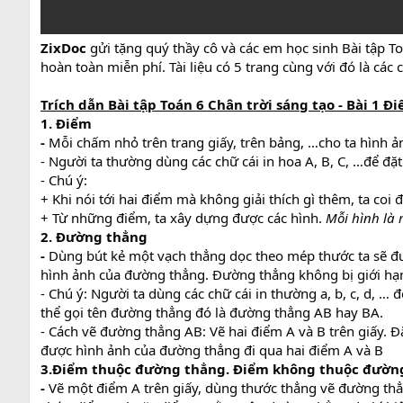
ZixDoc
gửi tặng quý thầy cô và các em học sinh Bài tập To
hoàn toàn miễn phí. Tài liệu có 5 trang cùng với đó là cá
Trích dẫn Bài tập Toán 6 Chân trời sáng tạo - Bài 1 Đ
1. Điểm
-
Mỗi chấm nhỏ trên trang giấy, trên bảng, …cho ta hình 
- Người ta thường dùng các chữ cái in hoa A, B, C, …để đặt
- Chú ý:
+ Khi nói tới hai điểm mà không giải thích gì thêm, ta coi 
+ Từ những điểm, ta xây dựng được các hình.
Mỗi hình là 
2. Đường thẳng
-
Dùng bút kẻ một vạch thẳng dọc theo mép thước ta sẽ đ
hình ảnh của đường thẳng. Đường thẳng không bị giới hạn
- Chú ý: Người ta dùng các chữ cái in thường a, b, c, d, …
thể gọi tên đường thẳng đó là đường thẳng AB hay BA.
- Cách vẽ đường thẳng AB: Vẽ hai điểm A và B trên giấy. Đ
được hình ảnh của đường thẳng đi qua hai điểm A và B
3.Điểm thuộc đường thẳng. Điểm không thuộc đườn
-
Vẽ một điểm A trên giấy, dùng thước thẳng vẽ đường thẳn