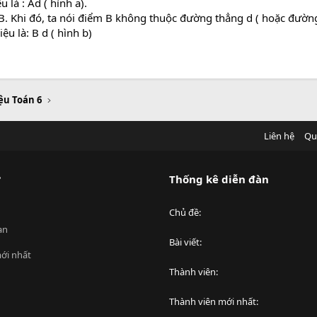
là : Ad ( hình a).
B. Khi đó, ta nói điểm B không thuộc đường thẳng d ( hoặc đườ
u là: B d ( hình b)
iệu Toán 6
Liên hệ
Qu
?
Thống kê diễn đàn
Chủ đề
an
Bài viết
ới nhất
Thành viên
Thành viên mới nhất