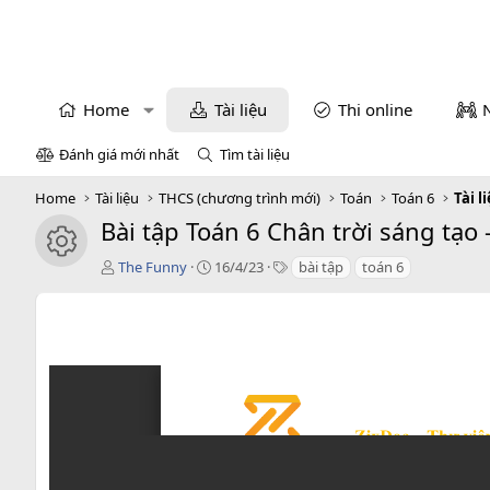
Home
Tài liệu
Thi online
Đánh giá mới nhất
Tìm tài liệu
Home
Tài liệu
THCS (chương trình mới)
Toán
Toán 6
Tài l
Bài tập Toán 6 Chân trời sáng tạo
icon tài liệu
T
C
T
The Funny
16/4/23
bài tập
toán 6
á
r
a
c
e
g
g
a
s
i
t
ả
i
o
n
d
a
t
e