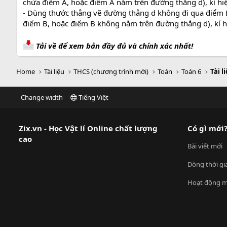
chứa điểm A, hoặc điểm A nằm trên đường thẳng d), kí hiệu 
- Dùng thước thẳng vẽ đường thẳng d không đi qua điểm 
điểm B, hoặc điểm B không nằm trên đường thẳng d), kí hiệ
Tải về để xem bản đầy đủ và chính xác nhất!
Home
Tài liệu
THCS (chương trình mới)
Toán
Toán 6
Tài l
Change width
Tiếng Việt
Zix.vn - Học Vật lí Online chất lượng
Có gì mới
cao
Bài viết mới
Dòng thời gi
Hoạt động m