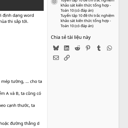
icon tài liệu
khảo sát kiến thức tổng hợp -
Toán 10 (có đáp án)
ưới định dạng word
Tuyển tập 10 đề thi trắc nghiệm
khảo sát kiến thức tổng hợp -
ùa thi sắp tới.
Toán 10 (có đáp án)
Chia sẻ tài liệu này
Bluesky
LinkedIn
Reddit
Pinterest
Tumblr
WhatsA
Email
Link
, mép tường, … cho ta
ểm A và B, ta cũng có
heo cạnh thước, ta
( hoặc đường thẳng d