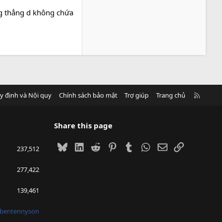
ng thẳng d không chứa
R
y định và Nội quy
Chính sách bảo mật
Trợ giúp
Trang chủ
S
S
Share this page
Bluesky
LinkedIn
Reddit
Pinterest
Tumblr
WhatsApp
Email
Link
237,512
277,422
139,461
bentennyson