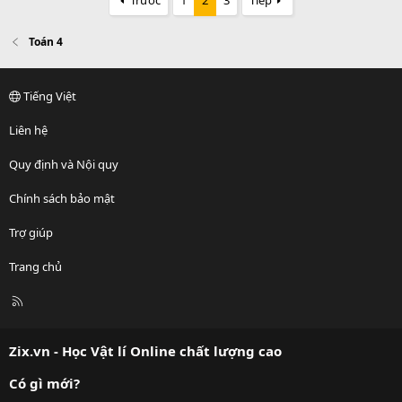
Trước
1
2
3
Tiếp
Toán 4
Tiếng Việt
Liên hệ
Quy định và Nội quy
Chính sách bảo mật
Trợ giúp
Trang chủ
R
S
S
Zix.vn - Học Vật lí Online chất lượng cao
Có gì mới?