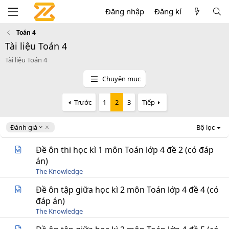
Đăng nhập
Đăng kí
Toán 4
Tài liệu Toán 4
Tài liệu Toán 4
Chuyên mục
Trước
1
2
3
Tiếp
D
Đánh giá
Bộ lọc
e
s
Đề ôn thi học kì 1 môn Toán lớp 4 đề 2 (có đáp
c
án)
e
The Knowledge
n
d
Đề ôn tập giữa học kì 2 môn Toán lớp 4 đề 4 (có
i
đáp án)
n
g
The Knowledge