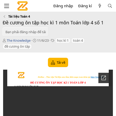
Đăng nhập
Đăng kí
Tài liệu Toán 4
Đề cương ôn tập học kì 1 môn Toán lớp 4 số 1
Bạn phải đăng nhập để tải
T
C
T
The Knowledge
11/6/23
học kì 1
toán 4
á
r
a
đề cương ôn tập
c
e
g
g
a
s
i
t
Tải về
ả
i
o
n
d
a
t
e