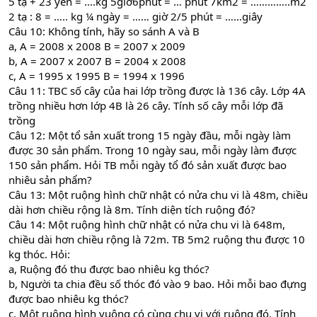
5 tạ + 23 yến = ….kg 5giờ6phút = … phút 7km2 = …………..m2
2 tạ : 8 = ….. kg ¼ ngày = …… giờ 2/5 phút = ……giây
Câu 10: Không tính, hãy so sánh A và B
a, A = 2008 x 2008 B = 2007 x 2009
b, A = 2007 x 2007 B = 2004 x 2008
c, A = 1995 x 1995 B = 1994 x 1996
Câu 11: TBC số cây của hai lớp trồng được là 136 cây. Lớp 4A
trồng nhiều hơn lớp 4B là 26 cây. Tính số cây mỗi lớp đã
trồng
Câu 12: Một tổ sản xuất trong 15 ngày đầu, mỗi ngày làm
được 30 sản phẩm. Trong 10 ngày sau, mỗi ngày làm được
150 sản phẩm. Hỏi TB mỗi ngày tổ đó sản xuất được bao
nhiêu sản phẩm?
Câu 13: Một ruộng hình chữ nhật có nửa chu vi là 48m, chiều
dài hơn chiều rộng là 8m. Tính diện tích ruộng đó?
Câu 14: Một ruộng hình chữ nhật có nửa chu vi là 648m,
chiều dài hơn chiều rộng là 72m. TB 5m2 ruộng thu được 10
kg thóc. Hỏi:
a, Ruộng đó thu được bao nhiêu kg thóc?
b, Người ta chia đều số thóc đó vào 9 bao. Hỏi mỗi bao đựng
được bao nhiêu kg thóc?
c, Một ruộng hình vuông có cùng chu vi với ruộng đó. Tính