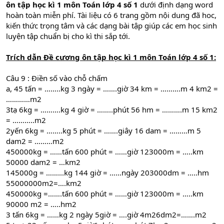
ôn tập học kì 1 môn Toán lớp 4 số 1
dưới định dạng word
hoàn toàn miễn phí. Tài liệu có 6 trang gồm nội dung đã hoc,
kiến thức trọng tâm và các dạng bài tập giúp các em học sinh
luyện tập chuẩn bị cho kì thi sắp tới.
Trích dẫn
Đề cương ôn tập học kì 1 môn Toán lớp 4 số 1
:
Câu 9 : Điền số vào chỗ chấm
a, 45 tấn = ……..kg 3 ngày = …….giờ 34 km = ……….m 4 km2 =
…………m2
3tạ 6kg = ……….kg 4 giờ = ……..phút 56 hm = ……….m 15 km2
= ………..m2
2yến 6kg = ……..kg 5 phút = …….giây 16 dam = ………m 5
dam2 = ………m2
450000kg = ……tấn 600 phút = ……giờ 123000m = …..km
50000 dam2 = …km2
145000g = ……...kg 144 giờ = ……ngày 203000dm = …..hm
55000000m2=….km2
450000kg =…….tấn 600 phút = ……giờ 123000m = …..km
90000 m2 = …..hm2
3 tấn 6kg = ……kg 2 ngày 5giờ = ….giờ 4m26dm2=…….m2