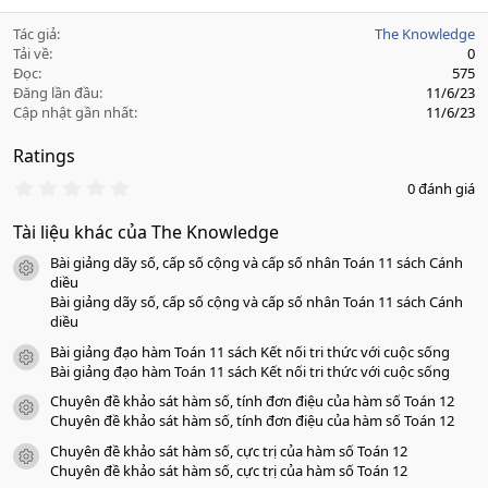
Tác giả
The Knowledge
Tải về
0
Đọc
575
Đăng lần đầu
11/6/23
Cập nhật gần nhất
11/6/23
Ratings
0
0 đánh giá
.
0
Tài liệu khác của The Knowledge
0
s
Bài giảng dãy số, cấp số cộng và cấp số nhân Toán 11 sách Cánh
a
icon tài liệu
o
diều
Bài giảng dãy số, cấp số cộng và cấp số nhân Toán 11 sách Cánh
diều
Bài giảng đạo hàm Toán 11 sách Kết nối tri thức với cuộc sống
icon tài liệu
Bài giảng đạo hàm Toán 11 sách Kết nối tri thức với cuộc sống
Chuyên đề khảo sát hàm số, tính đơn điệu của hàm số Toán 12
icon tài liệu
Chuyên đề khảo sát hàm số, tính đơn điệu của hàm số Toán 12
Chuyên đề khảo sát hàm số, cực trị của hàm số Toán 12
icon tài liệu
Chuyên đề khảo sát hàm số, cực trị của hàm số Toán 12