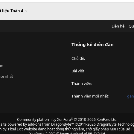
i liệu Toán 4
Liên hệ
Qu
?
Thống kê diễn đàn
Chủ đề
an
Bài viết
ới nhất
Thành viên
Thành viên mới nhất
ga
®
Community platform by XenForo
© 2010-2026 XenForo Ltd.
s site powered by
add-ons from DragonByte™
©2011-2026
DragonByte Technolog
n by:
Pixel Exit
Website đang hoạt động thử nghiệm, chờ giấy phép MXH của Bộ TT
XenPorta 2 PRO
© Jason Axelrod of
8WAYRUN