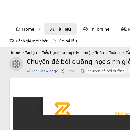
Home
Tài liệu
Thi online
Đánh giá mới nhất
Tìm tài liệu
Home
Tài liệu
Tiểu học (chương trình mới)
Toán
Toán 4
Tà
Chuyên đề bồi dưỡng học sinh giỏ
icon tài liệu
T
C
T
The Knowledge
26/6/23
chuyên đề bồi dưỡng
á
r
a
c
e
g
g
a
s
i
t
ả
i
o
n
d
a
t
e