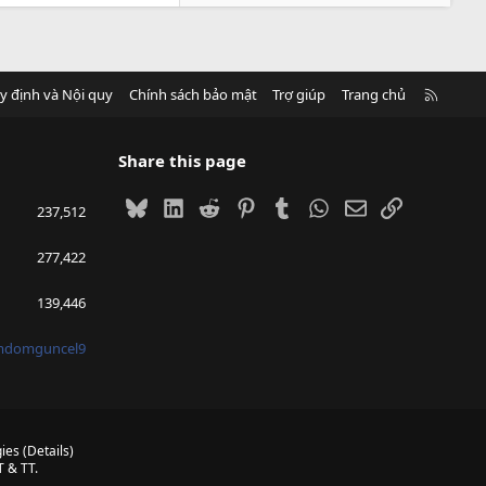
R
y định và Nội quy
Chính sách bảo mật
Trợ giúp
Trang chủ
S
S
Share this page
Bluesky
LinkedIn
Reddit
Pinterest
Tumblr
WhatsApp
Email
Link
237,512
277,422
139,446
mdomguncel9
ies
(
Details
)
 & TT.