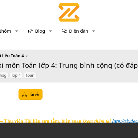
Nhóm
Blog
Diễn đàn
i liệu Toán 4
i môn Toán lớp 4: Trung bình cộng (có đáp
hsg
lớp 4
toán
Tải về