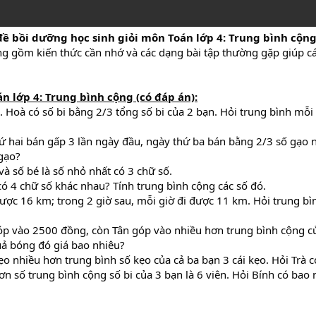
ề bồi dưỡng học sinh giỏi môn Toán lớp 4: Trung bình cộn
ang gồm kiến thức cần nhớ và các dạng bài tập thường gặp giúp c
án lớp 4: Trung bình cộng
(có đáp án):
n. Hoà có số bi bằng 2/3 tổng số bi của 2 bạn. Hỏi trung bình mỗ
ứ hai bán gấp 3 lần ngày đầu, ngày thứ ba bán bằng 2/3 số gạo n
gạo?
và số bé là số nhỏ nhất có 3 chữ số.
 có 4 chữ số khác nhau? Tính trung bình cộng các số đó.
được 16 km; trong 2 giờ sau, mỗi giờ đi được 11 km. Hỏi trung bì
 vào 2500 đồng, còn Tân góp vào nhiều hơn trung bình cộng của
ả bóng đó giá bao nhiêu?
ẹo nhiều hơn trung bình số kẹo của cả ba bạn 3 cái kẹo. Hỏi Trà c
 hơn số trung bình cộng số bi của 3 bạn là 6 viên. Hỏi Bính có bao 