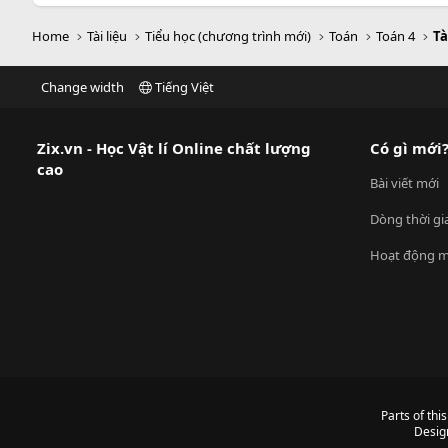
Home
Tài liệu
Tiểu học (chương trình mới)
Toán
Toán 4
Tà
Change width
Tiếng Việt
Zix.vn - Học Vật lí Online chất lượng
Có gì mới
cao
Bài viết mới
Dòng thời gi
Hoạt động m
Parts of thi
Desig