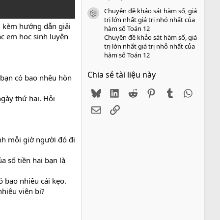
Chuyên đề khảo sát hàm số, giá
icon tài liệu
trị lớn nhất giá trị nhỏ nhất của
g
kèm hướng dẫn giải
hàm số Toán 12
ác em học sinh luyện
Chuyên đề khảo sát hàm số, giá
trị lớn nhất giá trị nhỏ nhất của
hàm số Toán 12
Chia sẻ tài liệu này
i bạn có bao nhêu hòn
Bluesky
LinkedIn
Reddit
Pinterest
Tumblr
WhatsA
gày thứ hai. Hỏi
Email
Link
nh mỗi giờ người đó đi
 số tiền hai bạn là
ó bao nhiêu cái kẹo.
nhiêu viên bi?