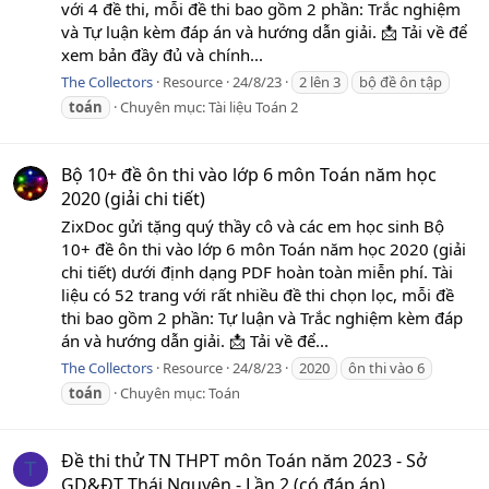
với 4 đề thi, mỗi đề thi bao gồm 2 phần: Trắc nghiệm
và Tự luận kèm đáp án và hướng dẫn giải. 📩 Tải về để
xem bản đầy đủ và chính...
The Collectors
Resource
24/8/23
2 lên 3
bộ đề ôn tập
toán
Chuyên mục:
Tài liệu Toán 2
Bộ 10+ đề ôn thi vào lớp 6 môn Toán năm học
2020 (giải chi tiết)
ZixDoc gửi tặng quý thầy cô và các em học sinh Bộ
10+ đề ôn thi vào lớp 6 môn Toán năm học 2020 (giải
chi tiết) dưới định dạng PDF hoàn toàn miễn phí. Tài
liệu có 52 trang với rất nhiều đề thi chọn lọc, mỗi đề
thi bao gồm 2 phần: Tự luận và Trắc nghiệm kèm đáp
án và hướng dẫn giải. 📩 Tải về để...
The Collectors
Resource
24/8/23
2020
ôn thi vào 6
toán
Chuyên mục:
Toán
Đề thi thử TN THPT môn Toán năm 2023 - Sở
T
GD&ĐT Thái Nguyên - Lần 2 (có đáp án)