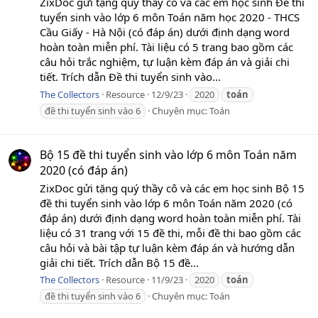
ZixDoc gửi tặng quý thầy cô và các em học sinh Đề thi
tuyển sinh vào lớp 6 môn Toán năm học 2020 - THCS
Cầu Giấy - Hà Nội (có đáp án) dưới định dạng word
hoàn toàn miễn phí. Tài liệu có 5 trang bao gồm các
câu hỏi trắc nghiệm, tự luận kèm đáp án và giải chi
tiết. Trích dẫn Đề thi tuyển sinh vào...
The Collectors
Resource
12/9/23
2020
toán
đề thi tuyển sinh vào 6
Chuyên mục:
Toán
Bộ 15 đề thi tuyển sinh vào lớp 6 môn Toán năm
2020 (có đáp án)
ZixDoc gửi tặng quý thầy cô và các em học sinh Bộ 15
đề thi tuyển sinh vào lớp 6 môn Toán năm 2020 (có
đáp án) dưới định dạng word hoàn toàn miễn phí. Tài
liệu có 31 trang với 15 đề thi, mỗi đề thi bao gồm các
câu hỏi và bài tập tự luận kèm đáp án và hướng dẫn
giải chi tiết. Trích dẫn Bộ 15 đề...
The Collectors
Resource
11/9/23
2020
toán
đề thi tuyển sinh vào 6
Chuyên mục:
Toán