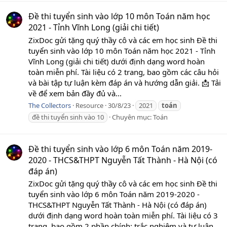
Đề thi tuyển sinh vào lớp 10 môn Toán năm học
2021 - Tỉnh Vĩnh Long (giải chi tiết)
ZixDoc gửi tặng quý thầy cô và các em học sinh Đề thi
tuyển sinh vào lớp 10 môn Toán năm học 2021 - Tỉnh
Vĩnh Long (giải chi tiết) dưới định dạng word hoàn
toàn miễn phí. Tài liệu có 2 trang, bao gồm các câu hỏi
và bài tập tự luận kèm đáp án và hướng dẫn giải. 📩 Tải
về để xem bản đầy đủ và...
The Collectors
Resource
30/8/23
2021
toán
đề thi tuyển sinh vào 10
Chuyên mục:
Toán
Đề thi tuyển sinh vào lớp 6 môn Toán năm 2019-
2020 - THCS&THPT Nguyễn Tất Thành - Hà Nội (có
đáp án)
ZixDoc gửi tặng quý thầy cô và các em học sinh Đề thi
tuyển sinh vào lớp 6 môn Toán năm 2019-2020 -
THCS&THPT Nguyễn Tất Thành - Hà Nội (có đáp án)
dưới định dạng word hoàn toàn miễn phí. Tài liệu có 3
trang, bao gồm 2 phần chính: trắc nghiệm và tự luận