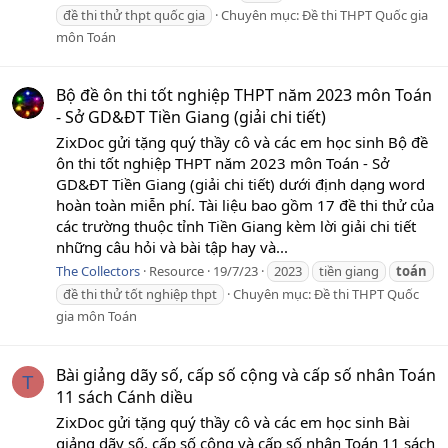
đề thi thử thpt quốc gia
Chuyên mục:
Đề thi THPT Quốc gia
môn Toán
Bộ đề ôn thi tốt nghiệp THPT năm 2023 môn Toán
- Sở GD&ĐT Tiền Giang (giải chi tiết)
ZixDoc gửi tặng quý thầy cô và các em học sinh Bộ đề
ôn thi tốt nghiệp THPT năm 2023 môn Toán - Sở
GD&ĐT Tiền Giang (giải chi tiết) dưới định dạng word
hoàn toàn miễn phí. Tài liệu bao gồm 17 đề thi thử của
các trường thuộc tỉnh Tiền Giang kèm lời giải chi tiết
những câu hỏi và bài tập hay và...
The Collectors
Resource
19/7/23
2023
tiền giang
toán
đề thi thử tốt nghiệp thpt
Chuyên mục:
Đề thi THPT Quốc
gia môn Toán
Bài giảng dãy số, cấp số cộng và cấp số nhân Toán
T
11 sách Cánh diều
ZixDoc gửi tặng quý thầy cô và các em học sinh Bài
giảng dãy số, cấp số cộng và cấp số nhân Toán 11 sách