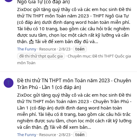
Ngô Gia Tự (có đáp án)
ZixDoc gửi tặng quý thầy cô và các em học sinh Đề thi
thử TN THPT môn Toán năm 2023 - THPT Ngô Gia Tự
(có đáp án) dưới định dạng word hoàn toàn miễn phí.
Tài liệu có 10 trang, bao gồm các câu hỏi trắc nghiệm
được sưu tầm, chọn lọc một cách rất kỹ lưỡng và cẩn
thận. 📩 Tải về để xem bản đầy đủ và...
The Funny
Resource
2/8/23
toán
đề thi thử thpt quốc gia
Chuyên mục:
Đề thi THPT Quốc gia
môn Toán
Đề thi thử TN THPT môn Toán năm 2023 - Chuyên
T
Trần Phú - Lần 1 (có đáp án)
ZixDoc gửi tặng quý thầy cô và các em học sinh Đề thi
thử TN THPT môn Toán năm 2023 - Chuyên Trần Phú -
Lần 1 (có đáp án) dưới định dạng word hoàn toàn
miễn phí. Tài liệu có 8 trang, bao gồm các câu hỏi trắc
nghiệm được sưu tầm, chọn lọc một cách rất kỹ lưỡng
và cẩn thận. 📩 Tải về để xem bản...
The Funny
Resource
2/8/23
toán