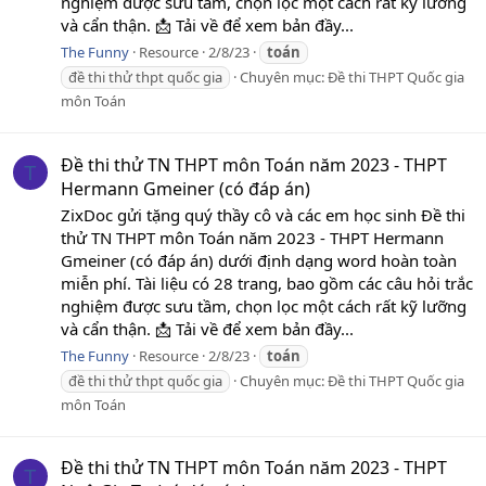
nghiệm được sưu tầm, chọn lọc một cách rất kỹ lưỡng
và cẩn thận. 📩 Tải về để xem bản đầy...
The Funny
Resource
2/8/23
toán
đề thi thử thpt quốc gia
Chuyên mục:
Đề thi THPT Quốc gia
môn Toán
Đề thi thử TN THPT môn Toán năm 2023 - THPT
T
Hermann Gmeiner (có đáp án)
ZixDoc gửi tặng quý thầy cô và các em học sinh Đề thi
thử TN THPT môn Toán năm 2023 - THPT Hermann
Gmeiner (có đáp án) dưới định dạng word hoàn toàn
miễn phí. Tài liệu có 28 trang, bao gồm các câu hỏi trắc
nghiệm được sưu tầm, chọn lọc một cách rất kỹ lưỡng
và cẩn thận. 📩 Tải về để xem bản đầy...
The Funny
Resource
2/8/23
toán
đề thi thử thpt quốc gia
Chuyên mục:
Đề thi THPT Quốc gia
môn Toán
Đề thi thử TN THPT môn Toán năm 2023 - THPT
T