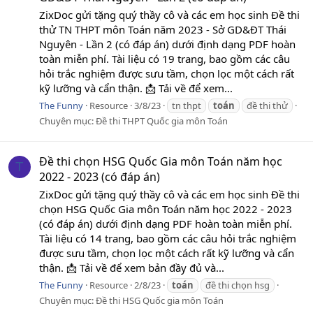
ZixDoc gửi tặng quý thầy cô và các em học sinh Đề thi
thử TN THPT môn Toán năm 2023 - Sở GD&ĐT Thái
Nguyên - Lần 2 (có đáp án) dưới định dạng PDF hoàn
toàn miễn phí. Tài liệu có 19 trang, bao gồm các câu
hỏi trắc nghiệm được sưu tầm, chọn lọc một cách rất
kỹ lưỡng và cẩn thận. 📩 Tải về để xem...
The Funny
Resource
3/8/23
tn thpt
toán
đề thi thử
Chuyên mục:
Đề thi THPT Quốc gia môn Toán
Đề thi chọn HSG Quốc Gia môn Toán năm học
T
2022 - 2023 (có đáp án)
ZixDoc gửi tặng quý thầy cô và các em học sinh Đề thi
chọn HSG Quốc Gia môn Toán năm học 2022 - 2023
(có đáp án) dưới định dạng PDF hoàn toàn miễn phí.
Tài liệu có 14 trang, bao gồm các câu hỏi trắc nghiệm
được sưu tầm, chọn lọc một cách rất kỹ lưỡng và cẩn
thận. 📩 Tải về để xem bản đầy đủ và...
The Funny
Resource
2/8/23
toán
đề thi chọn hsg
Chuyên mục:
Đề thi HSG Quốc gia môn Toán