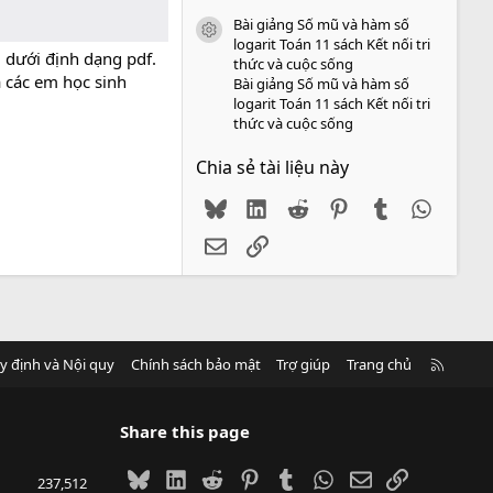
Bài giảng Số mũ và hàm số
icon tài liệu
logarit Toán 11 sách Kết nối tri
u
dưới định dạng pdf.
thức và cuộc sống
à các em học sinh
Bài giảng Số mũ và hàm số
logarit Toán 11 sách Kết nối tri
thức và cuộc sống
Chia sẻ tài liệu này
Bluesky
LinkedIn
Reddit
Pinterest
Tumblr
WhatsA
Email
Link
R
y định và Nội quy
Chính sách bảo mật
Trợ giúp
Trang chủ
S
S
Share this page
Bluesky
LinkedIn
Reddit
Pinterest
Tumblr
WhatsApp
Email
Link
237,512