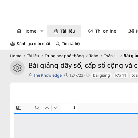
Home
Tài liệu
Thi online
Đánh giá mới nhất
Tìm tài liệu
Home
Tài liệu
Trung học phổ thông
Toán
Toán 11
Bài giả
Bài giảng dãy số, cấp số cộng và
icon tài liệu
T
C
T
The Knowledge
12/7/23
bài giảng
lớp 11
toá
á
r
a
c
e
g
g
a
s
i
t
ả
i
o
n
d
a
t
e