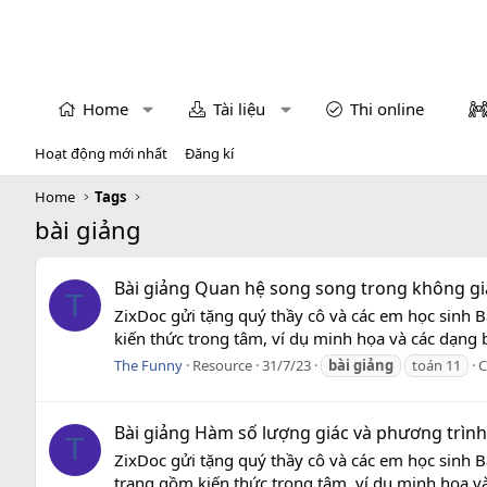
Home
Tài liệu
Thi online
Hoạt động mới nhất
Đăng kí
Home
Tags
bài giảng
Bài giảng Quan hệ song song trong không gian
T
ZixDoc gửi tặng quý thầy cô và các em học sinh B
kiến thức trong tâm, ví dụ minh họa và các dạng b
The Funny
Resource
31/7/23
bài
giảng
toán 11
C
Bài giảng Hàm số lượng giác và phương trình l
T
ZixDoc gửi tặng quý thầy cô và các em học sinh Bà
trang gồm kiến thức trong tâm, ví dụ minh họa và 