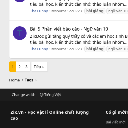
tiêu bài học, kiến thức cần nhớ, thảo luận nhóm..
The Funny
Resource
22/3/23
bài
giảng
ngữ văn 10
Bài 5 Phần viết báo cáo - Ngữ văn 10
T
ZixDoc gửi tặng quý thầy cô và các em học sinh B
tiêu bài học, kiến thức cần nhớ, thảo luận nhóm..
The Funny
Resource
22/3/23
bài
giảng
ngữ văn 10
1
2
3
Tiếp
Home
Tags
Change width
Tiếng Việt
Zix.vn - Học Vật lí Online chất lượng
Có gì mới
cao
Bài viết mới