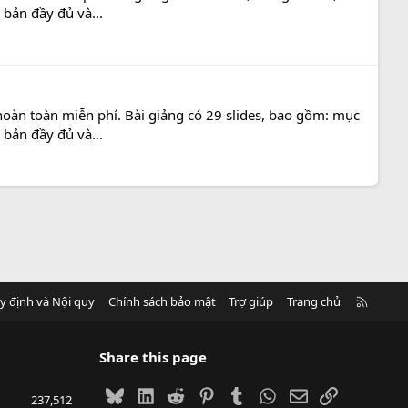
 bản đầy đủ và...
hoàn toàn miễn phí. Bài giảng có 29 slides, bao gồm: mục
 bản đầy đủ và...
R
y định và Nội quy
Chính sách bảo mật
Trợ giúp
Trang chủ
S
S
Share this page
Bluesky
LinkedIn
Reddit
Pinterest
Tumblr
WhatsApp
Email
Link
237,512