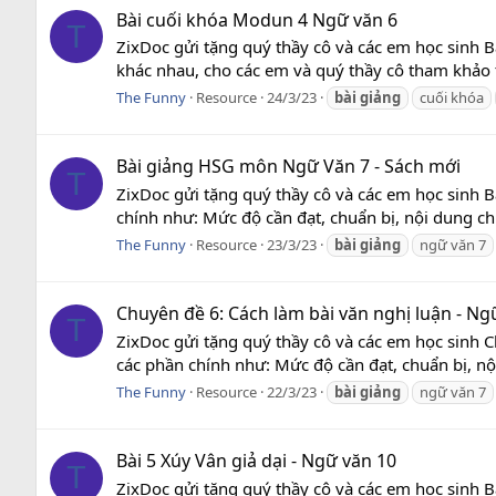
Bài cuối khóa Modun 4 Ngữ văn 6
T
ZixDoc gửi tặng quý thầy cô và các em học sinh B
khác nhau, cho các em và quý thầy cô tham khảo t
The Funny
Resource
24/3/23
bài
giảng
cuối khóa
Bài giảng HSG môn Ngữ Văn 7 - Sách mới
T
ZixDoc gửi tặng quý thầy cô và các em học sinh 
chính như: Mức độ cần đạt, chuẩn bị, nội dung chu
The Funny
Resource
23/3/23
bài
giảng
ngữ văn 7
Chuyên đề 6: Cách làm bài văn nghị luận - Ng
T
ZixDoc gửi tặng quý thầy cô và các em học sinh C
các phần chính như: Mức độ cần đạt, chuẩn bị, nội
The Funny
Resource
22/3/23
bài
giảng
ngữ văn 7
Bài 5 Xúy Vân giả dại - Ngữ văn 10
T
ZixDoc gửi tặng quý thầy cô và các em học sinh B