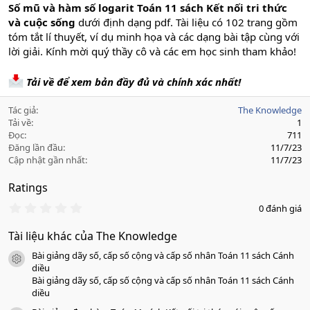
Số mũ và hàm số logarit Toán 11 sách Kết nối tri thức
và cuộc sống
dưới định dạng pdf. Tài liệu có 102 trang gồm
tóm tắt lí thuyết, ví dụ minh họa và các dạng bài tập cùng với
lời giải. Kính mời quý thầy cô và các em học sinh tham khảo!
Tải về để xem bản đầy đủ và chính xác nhất!
Tác giả
The Knowledge
Tải về
1
Đọc
711
Đăng lần đầu
11/7/23
Cập nhật gần nhất
11/7/23
Ratings
0
0 đánh giá
.
0
Tài liệu khác của The Knowledge
0
s
Bài giảng dãy số, cấp số cộng và cấp số nhân Toán 11 sách Cánh
a
icon tài liệu
o
diều
Bài giảng dãy số, cấp số cộng và cấp số nhân Toán 11 sách Cánh
diều