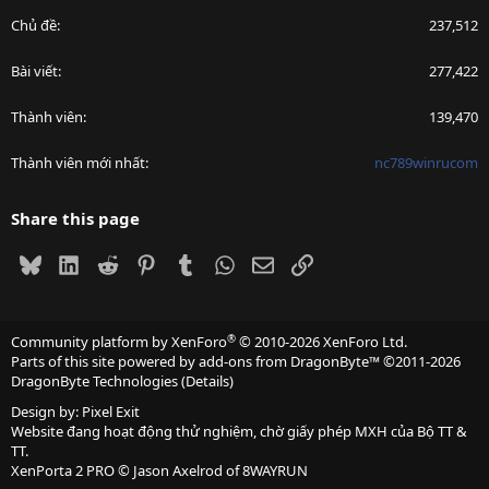
Chủ đề
237,512
Bài viết
277,422
Thành viên
139,470
Thành viên mới nhất
nc789winrucom
Share this page
Bluesky
LinkedIn
Reddit
Pinterest
Tumblr
WhatsApp
Email
Link
®
Community platform by XenForo
© 2010-2026 XenForo Ltd.
Parts of this site powered by
add-ons from DragonByte™
©2011-2026
DragonByte Technologies
(
Details
)
Design by:
Pixel Exit
Website đang hoạt động thử nghiệm, chờ giấy phép MXH của Bộ TT &
TT.
XenPorta 2 PRO
© Jason Axelrod of
8WAYRUN