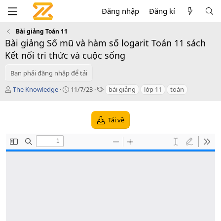
Đăng nhập
Đăng kí
Bài giảng Toán 11
Bài giảng Số mũ và hàm số logarit Toán 11 sách
Kết nối tri thức và cuộc sống
Bạn phải đăng nhập để tải
T
C
T
The Knowledge
11/7/23
bài giảng
lớp 11
toán
á
r
a
c
e
g
g
a
s
Tải về
i
t
ả
i
o
n
d
a
t
e