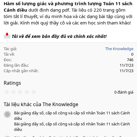
Hàm số lượng giác và phương trình lượng Toán 11 sách
Cánh diều
dưới định dạng pdf. Tài liệu có 220 trang gồm
tóm tắt lí thuyết, ví dụ minh họa và các dạng bài tập cùng với
lời giải. Kính mời quý thầy cô và các em học sinh tham khảo!
Tải về để xem bản đầy đủ và chính xác nhất!
Tác giả
The Knowledge
Tải về
0
Đọc
746
Đăng lần đầu
11/7/23
Cập nhật gần nhất
11/7/23
Ratings
0
0 đánh giá
.
0
Tài liệu khác của The Knowledge
0
s
Bài giảng dãy số, cấp số cộng và cấp số nhân Toán 11 sách Cánh
a
icon tài liệu
o
diều
Bài giảng dãy số, cấp số cộng và cấp số nhân Toán 11 sách Cánh
diều