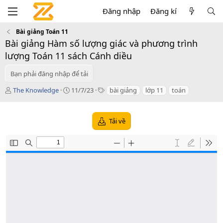
Đăng nhập
Đăng kí
Bài giảng Toán 11
Bài giảng Hàm số lượng giác và phương trình
lượng Toán 11 sách Cánh diều
Bạn phải đăng nhập để tải
T
C
T
The Knowledge
11/7/23
bài giảng
lớp 11
toán
á
r
a
c
e
g
g
a
s
Tải về
i
t
ả
i
o
n
d
a
t
e