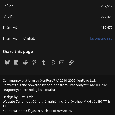
Chủ đề
237,512
Bài viết
277,422
Thành viên
139,479
Thành viên mới nhất
favorisengiris9
Share this page
Bluesky
LinkedIn
Reddit
Pinterest
Tumblr
WhatsApp
Email
Link
®
Community platform by XenForo
© 2010-2026 XenForo Ltd.
Parts of this site powered by
add-ons from DragonByte™
©2011-2026
DragonByte Technologies
(
Details
)
Design by:
Pixel Exit
Website đang hoạt động thử nghiệm, chờ giấy phép MXH của Bộ TT &
TT.
XenPorta 2 PRO
© Jason Axelrod of
8WAYRUN