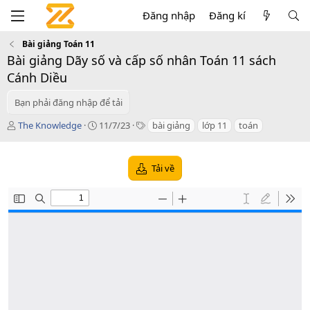
Đăng nhập
Đăng kí
Bài giảng Toán 11
Bài giảng Dãy số và cấp số nhân Toán 11 sách
Cánh Diều
Bạn phải đăng nhập để tải
T
C
T
The Knowledge
11/7/23
bài giảng
lớp 11
toán
á
r
a
c
e
g
g
a
s
Tải về
i
t
ả
i
o
n
d
a
t
e