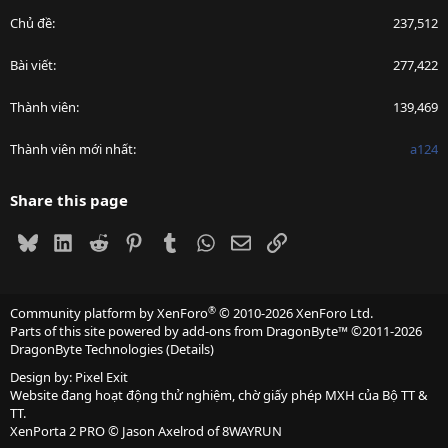
Chủ đề
237,512
Bài viết
277,422
Thành viên
139,469
Thành viên mới nhất
a124
Share this page
Bluesky
LinkedIn
Reddit
Pinterest
Tumblr
WhatsApp
Email
Link
®
Community platform by XenForo
© 2010-2026 XenForo Ltd.
Parts of this site powered by
add-ons from DragonByte™
©2011-2026
DragonByte Technologies
(
Details
)
Design by:
Pixel Exit
Website đang hoạt động thử nghiệm, chờ giấy phép MXH của Bộ TT &
TT.
XenPorta 2 PRO
© Jason Axelrod of
8WAYRUN