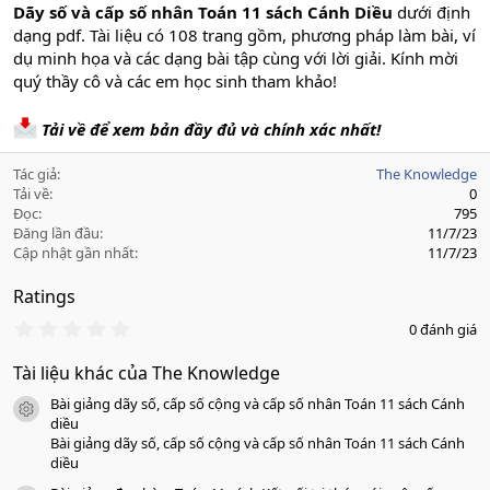
Dãy số và cấp số nhân Toán 11 sách Cánh Diều
dưới định
dạng pdf. Tài liệu có 108 trang gồm, phương pháp làm bài, ví
dụ minh họa và các dạng bài tập cùng với lời giải. Kính mời
quý thầy cô và các em học sinh tham khảo!
Tải về để xem bản đầy đủ và chính xác nhất!
Tác giả
The Knowledge
Tải về
0
Đọc
795
Đăng lần đầu
11/7/23
Cập nhật gần nhất
11/7/23
Ratings
0
0 đánh giá
.
0
Tài liệu khác của The Knowledge
0
s
Bài giảng dãy số, cấp số cộng và cấp số nhân Toán 11 sách Cánh
a
icon tài liệu
o
diều
Bài giảng dãy số, cấp số cộng và cấp số nhân Toán 11 sách Cánh
diều