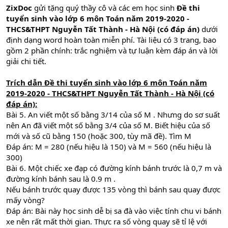
ZixDoc
gửi tặng quý thầy cô và các em học sinh
Đề thi
tuyển sinh vào lớp 6 môn Toán năm 2019-2020 -
THCS&THPT Nguyễn Tất Thành - Hà Nội (có đáp án)
dưới
định dạng word hoàn toàn miễn phí. Tài liệu có 3 trang, bao
gồm 2 phần chính: trắc nghiệm và tự luận kèm đáp án và lời
giải chi tiết.
Trích dẫn Đề thi tuyển sinh vào lớp 6 môn Toán năm
2019-2020 - THCS&THPT Nguyễn Tất Thành - Hà Nội (có
đáp án):
Bài 5. An viết một số bằng 3/14 của số M . Nhưng do sơ suất
nên An đã viết một số bằng 3/4 của số M. Biết hiệu của số
mới và số cũ bằng 150 (hoặc 300, tùy mã đề). Tìm M
Đáp án: M = 280 (nếu hiệu là 150) và M = 560 (nếu hiệu là
300)
Bài 6. Một chiếc xe đạp có đường kính bánh trước là 0,7 m và
đường kính bánh sau là 0.9 m .
Nếu bánh trước quay được 135 vòng thì bánh sau quay được
mấy vòng?
Đáp án: Bài này học sinh dễ bị sa đà vào việc tính chu vi bánh
xe nên rất mất thời gian. Thực ra số vòng quay sẽ tỉ lệ với