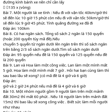
đường kính bánh xe nên chỉ cần lấy
 135 x (vòng)
Bài 7. Một người lái xe tính : Nếu đi với vận tốc 40km/giờ thì
sẽ đến lúc 10 giờ 15 phút còn nếu đi với vận tốc 50km/giờ thì
sẽ đến lúc 9 giờ 45 phút. Tính quãng đường xe đã đi
Đáp án: 100km
Bài 8. Có hai ngăn sách. Tổng số sách 2 ngăn là 150 quyển
(hoặc 200 quyển tùy mã đề).Nếu
chuyển 5 quyển từ ngăn dưới lên ngăn trên thì số sách ngăn
trên bằng 2/3 số sách ngăn dưới.Tìm số sách ngăn dưới
Đáp án: 95 quyển nếu đề là 150 quyển và 125 quyển nếu đề
là 200 quyển
Bài 9. Lan và Hoa làm một công việc. Lan làm một mình mất
5 giờ. Hoa làm một mình mất 7 giờ . Hỏi hai bạn cùng làm thì
sau bao lâu sẽ xong? (có mã đề là 4 giờ và 6 giờ)
Đáp án:
giờ và 2 giờ 24 phút nếu mã đề là 4 giờ và 6 giờ
Bài 10. Một nhóm người gồm 9 người làm trên một mảnh
đất 30m2 thì mất 60 phút . Nếu 18 người làm trên mảnh đất
15m2 thì bao lâu sẽ xong công việc . Biết sức làm mỗi người
như nhau