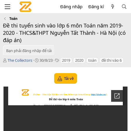
Đăng nhập
Đăng kí
Toán
Đề thi tuyển sinh vào lớp 6 môn Toán năm 2019-
2020 - THCS&THPT Nguyễn Tất Thành - Hà Nội (có
đáp án)
Bạn phải đăng nhập để tải
T
C
T
The Collectors
30/8/23
2019
2020
toán
đề thi vào 6
á
r
a
c
e
g
g
a
s
Tải về
i
t
ả
i
o
n
d
a
t
e