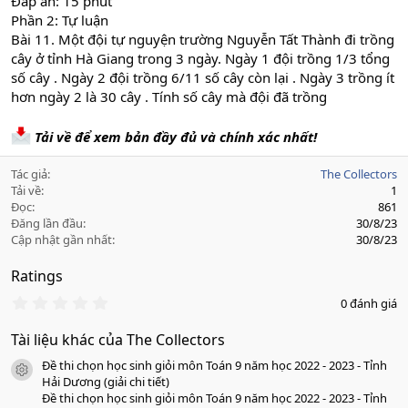
Đáp án: 15 phút
Phần 2: Tự luận
Bài 11. Một đội tự nguyện trường Nguyễn Tất Thành đi trồng
cây ở tỉnh Hà Giang trong 3 ngày. Ngày 1 đội trồng 1/3 tổng
số cây . Ngày 2 đội trồng 6/11 số cây còn lại . Ngày 3 trồng ít
hơn ngày 2 là 30 cây . Tính số cây mà đội đã trồng
Tải về để xem bản đầy đủ và chính xác nhất!
Tác giả
The Collectors
Tải về
1
Đọc
861
Đăng lần đầu
30/8/23
Cập nhật gần nhất
30/8/23
Ratings
0
0 đánh giá
.
0
Tài liệu khác của The Collectors
0
s
Đề thi chọn học sinh giỏi môn Toán 9 năm học 2022 - 2023 - Tỉnh
a
icon tài liệu
o
Hải Dương (giải chi tiết)
Đề thi chọn học sinh giỏi môn Toán 9 năm học 2022 - 2023 - Tỉnh