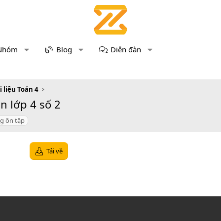
Nhóm
Blog
Diễn đàn
i liệu Toán 4
n lớp 4 số 2
g ôn tập
Tải về