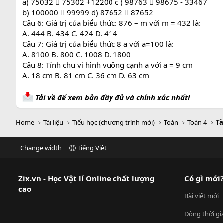
a) 75032  75302 +12200 c ) 98763  98675 - 33467
b) 100000  99999 d) 87652  87652
Câu 6: Giá trị của biểu thức: 876 – m với m = 432 là:
A. 444 B. 434 C. 424 D. 414
Câu 7: Giá trị của biểu thức 8 a với a=100 là:
A. 8100 B. 800 C. 1008 D. 1800
Câu 8: Tính chu vi hình vuông cạnh a với a = 9 cm
A. 18 cm B. 81 cm C. 36 cm D. 63 cm
Tải về để xem bản đầy đủ và chính xác nhất!
Home
Tài liệu
Tiểu học (chương trình mới)
Toán
Toán 4
Tà
Change width
Tiếng Việt
Zix.vn - Học Vật lí Online chất lượng
Có gì mới
cao
Bài viết mới
Dòng thời gi