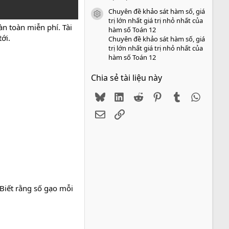
Chuyên đề khảo sát hàm số, giá
icon tài liệu
trị lớn nhất giá trị nhỏ nhất của
n toàn miễn phí. Tài
hàm số Toán 12
ới.
Chuyên đề khảo sát hàm số, giá
trị lớn nhất giá trị nhỏ nhất của
hàm số Toán 12
Chia sẻ tài liệu này
Bluesky
LinkedIn
Reddit
Pinterest
Tumblr
WhatsA
Email
Link
Biết rằng số gạo mỗi