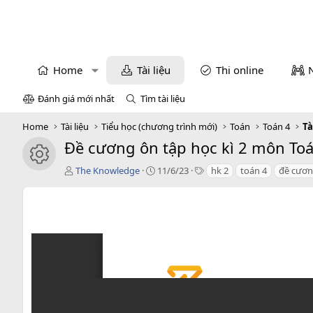
Home
Tài liệu
Thi online
Đánh giá mới nhất
Tìm tài liệu
Home
Tài liệu
Tiểu học (chương trình mới)
Toán
Toán 4
Tà
Đề cương ôn tập học kì 2 môn Toá
icon tài liệu
T
C
T
The Knowledge
11/6/23
hk 2
toán 4
đề cươn
á
r
a
c
e
g
g
a
s
i
t
ả
i
o
n
d
a
t
e