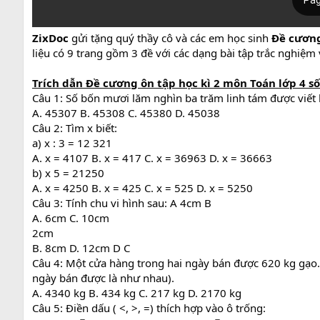
ZixDoc
gửi tặng quý thầy cô và các em học sinh
Đề cương 
liệu có 9 trang gồm 3 đề với các dạng bài tập trắc nghiệm v
Trích dẫn Đề cương ôn tập học kì 2 môn Toán lớp 4 số
Câu 1: Số bốn mươi lăm nghìn ba trăm linh tám được viết l
A. 45307 B. 45308 C. 45380 D. 45038
Câu 2: Tìm x biết:
a) x : 3 = 12 321
A. x = 4107 B. x = 417 C. x = 36963 D. x = 36663
b) x 5 = 21250
A. x = 4250 B. x = 425 C. x = 525 D. x = 5250
Câu 3: Tính chu vi hình sau: A 4cm B
A. 6cm C. 10cm
2cm
B. 8cm D. 12cm D C
Câu 4: Một cửa hàng trong hai ngày bán được 620 kg gạo.
ngày bán được là như nhau).
A. 4340 kg B. 434 kg C. 217 kg D. 2170 kg
Câu 5: Điền dấu ( <, >, =) thích hợp vào ô trống: