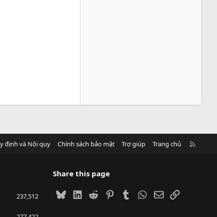
R
y định và Nội quy
Chính sách bảo mật
Trợ giúp
Trang chủ
S
S
Share this page
Bluesky
LinkedIn
Reddit
Pinterest
Tumblr
WhatsApp
Email
Link
237,512
277,422