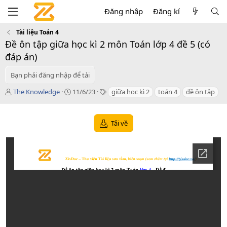
Đăng nhập
Đăng kí
Tài liệu Toán 4
Đề ôn tập giữa học kì 2 môn Toán lớp 4 đề 5 (có
đáp án)
Bạn phải đăng nhập để tải
T
C
T
The Knowledge
11/6/23
giữa học kì 2
toán 4
đề ôn tập
á
r
a
c
e
g
g
a
s
Tải về
i
t
ả
i
o
n
d
a
t
e