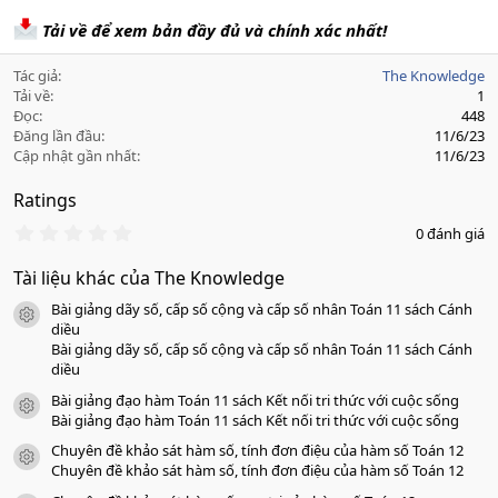
Tải về để xem bản đầy đủ và chính xác nhất!
Tác giả
The Knowledge
Tải về
1
Đọc
448
Đăng lần đầu
11/6/23
Cập nhật gần nhất
11/6/23
Ratings
0
0 đánh giá
.
0
Tài liệu khác của The Knowledge
0
s
Bài giảng dãy số, cấp số cộng và cấp số nhân Toán 11 sách Cánh
a
icon tài liệu
o
diều
Bài giảng dãy số, cấp số cộng và cấp số nhân Toán 11 sách Cánh
diều
Bài giảng đạo hàm Toán 11 sách Kết nối tri thức với cuộc sống
icon tài liệu
Bài giảng đạo hàm Toán 11 sách Kết nối tri thức với cuộc sống
Chuyên đề khảo sát hàm số, tính đơn điệu của hàm số Toán 12
icon tài liệu
Chuyên đề khảo sát hàm số, tính đơn điệu của hàm số Toán 12