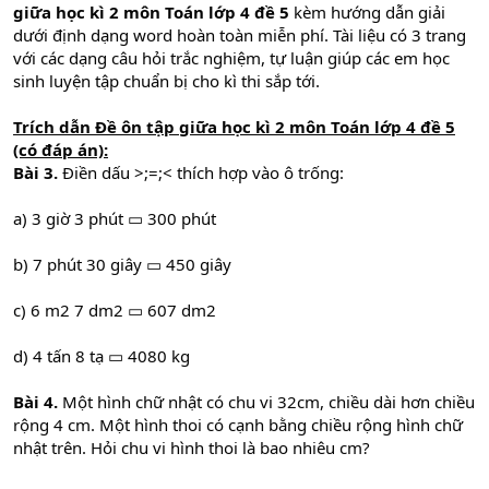
giữa học kì 2 môn Toán lớp 4 đề 5
kèm hướng dẫn giải
dưới định dạng word hoàn toàn miễn phí. Tài liệu có 3 trang
với các dạng câu hỏi trắc nghiệm, tự luận giúp các em học
sinh luyện tập chuẩn bị cho kì thi sắp tới.
Trích dẫn
Đề ôn tập giữa học kì 2 môn Toán lớp 4 đề 5
(có đáp án):
Bài 3.
Điền dấu >;=;< thích hợp vào ô trống:
a) 3 giờ 3 phút ▭ 300 phút
b) 7 phút 30 giây ▭ 450 giây
c) 6 m2 7 dm2 ▭ 607 dm2
d) 4 tấn 8 tạ ▭ 4080 kg
Bài 4.
Một hình chữ nhật có chu vi 32cm, chiều dài hơn chiều
rộng 4 cm. Một hình thoi có cạnh bằng chiều rộng hình chữ
nhật trên. Hỏi chu vi hình thoi là bao nhiêu cm?