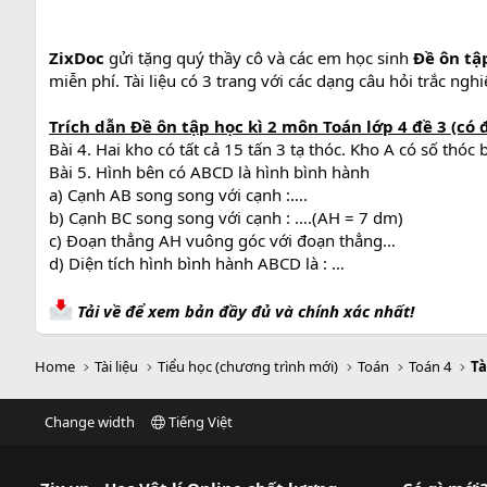
ZixDoc
gửi tặng quý thầy cô và các em học sinh
Đề ôn tập
miễn phí. Tài liệu có 3 trang với các dạng câu hỏi trắc ngh
Trích dẫn
Đề ôn tập học kì 2 môn Toán lớp 4 đề 3
(có 
Bài 4. Hai kho có tất cả 15 tấn 3 tạ thóc. Kho A có số thó
Bài 5. Hình bên có ABCD là hình bình hành
a) Cạnh AB song song với cạnh :….
b) Cạnh BC song song với cạnh : ….(AH = 7 dm)
c) Đoạn thẳng AH vuông góc với đoạn thẳng…
d) Diện tích hình bình hành ABCD là : …
Tải về để xem bản đầy đủ và chính xác nhất!
Home
Tài liệu
Tiểu học (chương trình mới)
Toán
Toán 4
Tà
Change width
Tiếng Việt