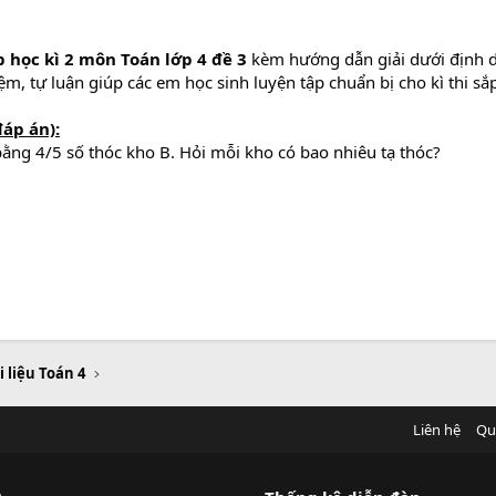
 học kì 2 môn Toán lớp 4 đề 3
kèm hướng dẫn giải dưới định 
iệm, tự luận giúp các em học sinh luyện tập chuẩn bị cho kì thi sắp
đáp án):
c bằng 4/5 số thóc kho B. Hỏi mỗi kho có bao nhiêu tạ thóc?
i liệu Toán 4
Liên hệ
Qu