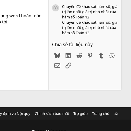
Chuyên đề khảo sát hàm số, giá
icon tài liệu
trị lớn nhất giá trị nhỏ nhất của
dạng word hoàn toàn
hàm số Toán 12
 tới.
Chuyên đề khảo sát hàm số, giá
trị lớn nhất giá trị nhỏ nhất của
hàm số Toán 12
Chia sẻ tài liệu này
Bluesky
LinkedIn
Reddit
Pinterest
Tumblr
WhatsA
Email
Link
R
y định và Nội quy
Chính sách bảo mật
Trợ giúp
Trang chủ
S
S