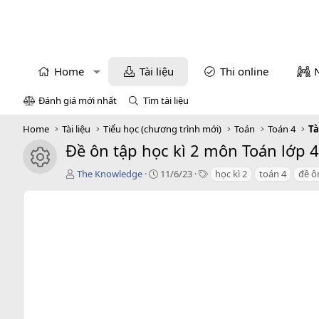
Home
Tài liệu
Thi online
Đánh giá mới nhất
Tìm tài liệu
Home
Tài liệu
Tiểu học (chương trình mới)
Toán
Toán 4
Tà
Đề ôn tập học kì 2 môn Toán lớp 4
icon tài liệu
T
C
T
The Knowledge
11/6/23
học kì 2
toán 4
đề ô
á
r
a
c
e
g
g
a
s
i
t
ả
i
o
n
d
a
t
e