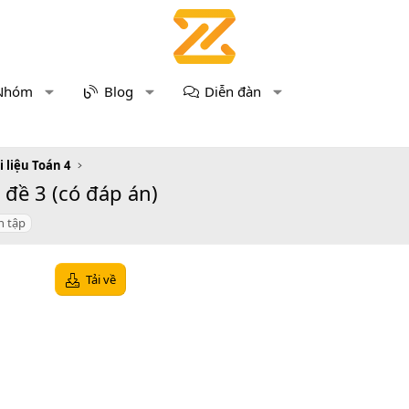
Nhóm
Blog
Diễn đàn
i liệu Toán 4
 đề 3 (có đáp án)
n tập
Tải về