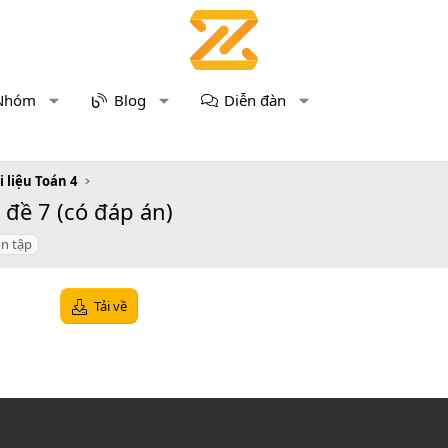
Nhóm
Blog
Diễn đàn
i liệu Toán 4
 đề 7 (có đáp án)
ôn tập
Tải về