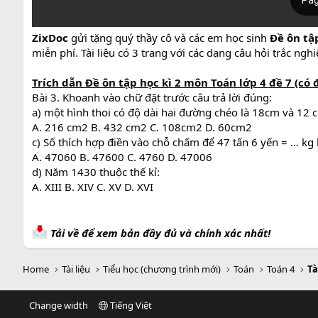
ZixDoc
gửi tặng quý thầy cô và các em học sinh
Đề ôn tập
miễn phí. Tài liệu có 3 trang với các dạng câu hỏi trắc ngh
Trích dẫn
Đề ôn tập học kì 2 môn Toán lớp 4 đề 7
(có 
Bài 3. Khoanh vào chữ đặt trước câu trả lời đúng:
a) một hình thoi có độ dài hai đường chéo là 18cm và 12 cm
A. 216 cm2 B. 432 cm2 C. 108cm2 D. 60cm2
c) Số thích hợp điền vào chỗ chấm để 47 tấn 6 yến = … kg 
A. 47060 B. 47600 C. 4760 D. 47006
d) Năm 1430 thuộc thế kỉ:
A. XIII B. XIV C. XV D. XVI
Tải về để xem bản đầy đủ và chính xác nhất!
Home
Tài liệu
Tiểu học (chương trình mới)
Toán
Toán 4
Tà
Change width
Tiếng Việt