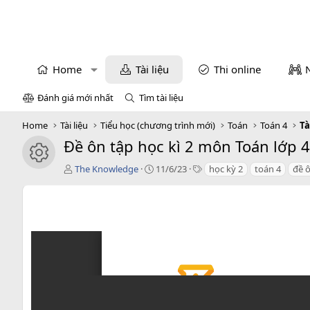
Home
Tài liệu
Thi online
Đánh giá mới nhất
Tìm tài liệu
Home
Tài liệu
Tiểu học (chương trình mới)
Toán
Toán 4
Tà
Đề ôn tập học kì 2 môn Toán lớp 4
icon tài liệu
T
C
T
The Knowledge
11/6/23
học kỳ 2
toán 4
đề 
á
r
a
c
e
g
g
a
s
i
t
ả
i
o
n
d
a
t
e