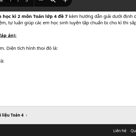
 học kì 2 môn Toán lớp 4 đề 7
kèm hướng dẫn giải dưới định 
iệm, tự luận giúp các em học sinh luyện tập chuẩn bị cho kì thi sắp
đáp án):
. Diện tích hình thoi đó là:
là:
i liệu Toán 4
Liên hệ
Qu