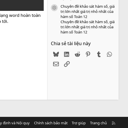
Chuyên đề khảo sát hàm số, giá
icon tài liệu
trị lớn nhất giá trị nhỏ nhất của
dạng word hoàn toàn
hàm số Toán 12
 tới.
Chuyên đề khảo sát hàm số, giá
trị lớn nhất giá trị nhỏ nhất của
hàm số Toán 12
Chia sẻ tài liệu này
Bluesky
LinkedIn
Reddit
Pinterest
Tumblr
WhatsA
Email
Link
R
y định và Nội quy
Chính sách bảo mật
Trợ giúp
Trang chủ
S