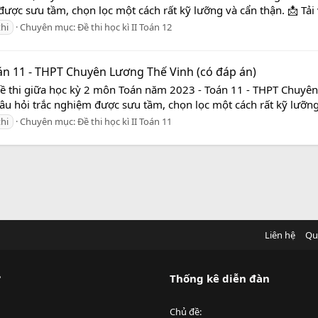
được sưu tầm, chọn lọc một cách rất kỹ lưỡng và cẩn thận. 📩 Tải
thi
Chuyên mục:
Đề thi học kì II Toán 12
án 11 - THPT Chuyên Lương Thế Vinh (có đáp án)
Đề thi giữa học kỳ 2 môn Toán năm 2023 - Toán 11 - THPT Chuyê
câu hỏi trắc nghiệm được sưu tầm, chọn lọc một cách rất kỹ lưỡng v
thi
Chuyên mục:
Đề thi học kì II Toán 11
Liên hệ
Qu
?
Thống kê diễn đàn
Chủ đề