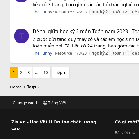
liệu có 7 trang, bao gồm các câu hỏi trắc nghiệm 
The Funny
Resource
1/8/23
học
kỳ
2
toán 12
đề 
Đề thi giữa học kỳ 2 môn Toán năm 2023 - To
T
ZixDoc gửi tặng quý thầy cô và các em học sinh 
toàn miễn phí. Tài liệu có 24 trang, bao gồm các 
The Funny
Resource
1/8/23
học
kỳ
2
toán 11
đề 
1
2
3
…
10
Tiếp
Home
Tags
Change width
Tiếng Việt
Zix.vn - Học Vật lí Online chất lượng
Có gì mới
cao
Bài viết mới