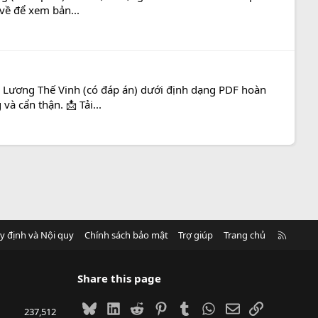
 về để xem bản...
n Lương Thế Vinh (có đáp án) dưới định dạng PDF hoàn
à cẩn thận. 📩 Tải...
R
y định và Nội quy
Chính sách bảo mật
Trợ giúp
Trang chủ
S
S
Share this page
Bluesky
LinkedIn
Reddit
Pinterest
Tumblr
WhatsApp
Email
Link
237,512