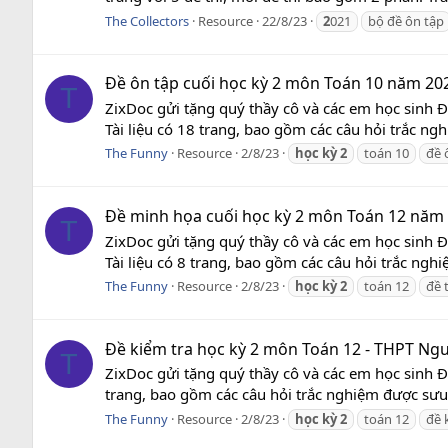
The Collectors
Resource
22/8/23
2
021
bộ đề ôn tập
Đề ôn tập cuối học kỳ 2 môn Toán 10 năm 20
T
ZixDoc gửi tặng quý thầy cô và các em học sinh
Tài liệu có 18 trang, bao gồm các câu hỏi trắc ng
The Funny
Resource
2/8/23
học
kỳ
2
toán 10
đề 
Đề minh họa cuối học kỳ 2 môn Toán 12 năm 
T
ZixDoc gửi tặng quý thầy cô và các em học sinh
Tài liệu có 8 trang, bao gồm các câu hỏi trắc ngh
The Funny
Resource
2/8/23
học
kỳ
2
toán 12
đề 
Đề kiểm tra học kỳ 2 môn Toán 12 - THPT Ng
T
ZixDoc gửi tặng quý thầy cô và các em học sinh 
trang, bao gồm các câu hỏi trắc nghiệm được sưu 
The Funny
Resource
2/8/23
học
kỳ
2
toán 12
đề 