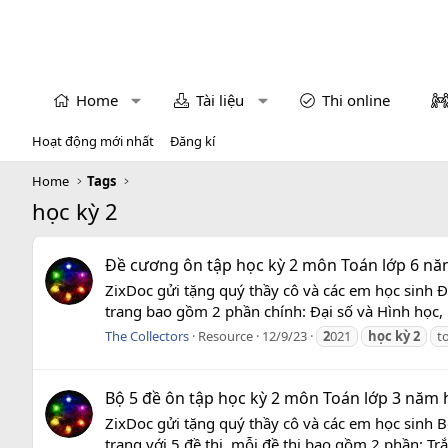
Home
Tài liệu
Thi online
Hoạt động mới nhất
Đăng kí
Home
Tags
học kỳ 2
Đề cương ôn tập học kỳ 2 môn Toán lớp 6 nă
ZixDoc gửi tặng quý thầy cô và các em học sinh 
trang bao gồm 2 phần chính: Đại số và Hình học, m
The Collectors
Resource
12/9/23
2
021
học
kỳ
2
t
Bộ 5 đề ôn tập học kỳ 2 môn Toán lớp 3 năm 
ZixDoc gửi tặng quý thầy cô và các em học sinh B
trang với 5 đề thi, mỗi đề thi bao gồm 2 phần: Trắ