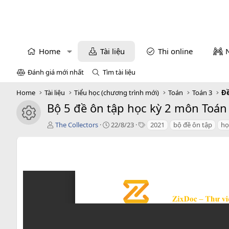
Home
Tài liệu
Thi online
Đánh giá mới nhất
Tìm tài liệu
Home
Tài liệu
Tiểu học (chương trình mới)
Toán
Toán 3
Đề
Bộ 5 đề ôn tập học kỳ 2 môn Toán
icon tài liệu
T
C
T
The Collectors
22/8/23
2021
bộ đề ôn tập
họ
á
r
a
c
e
g
g
a
s
i
t
ả
i
o
n
d
a
t
e