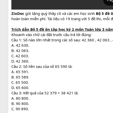
ZixDoc
gửi tặng quý thầy cô và các em học sinh
Bộ 5 đề 
hoàn toàn miễn phí. Tài liệu có 19 trang với 5 đề thi, mỗi 
Trích dẫn Bộ 5 đề ôn tập học kỳ 2 môn Toán lớp 3 năm
Khoanh vào chữ cái đặt trước câu trả lời đúng:
Câu 1: Số nào lớn nhất trong các số sau: 42 360 , 42 063 ,
A. 42 630.
B. 42 063.
C. 42 603.
D. 42 360.
Câu 2: Số liền sau của số 65 590 là:
A. 65 591.
B. 65 589.
C. 65 500.
D. 65 600.
Câu 3: Kết quả của 52 379 + 38 421 là:
A. 80 800.
B. 90 800.
C. 90 890.