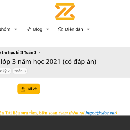
Nhóm
Blog
Diễn đàn
 thi học kì II Toán 3
 lớp 3 năm học 2021 (có đáp án)
c kỳ 2
toán 3
Tải về