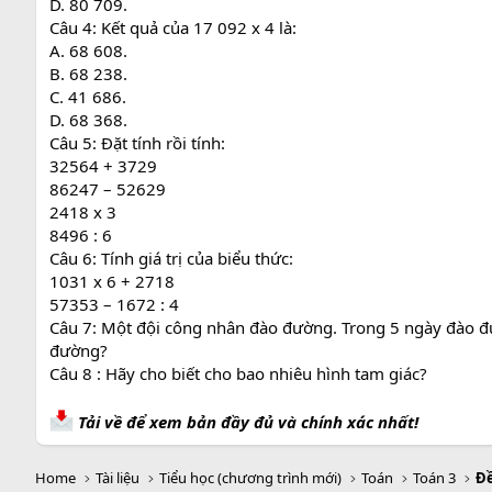
D. 80 709.
Câu 4: Kết quả của 17 092 x 4 là:
A. 68 608.
B. 68 238.
C. 41 686.
D. 68 368.
Câu 5: Đặt tính rồi tính:
32564 + 3729
86247 – 52629
2418 x 3
8496 : 6
Câu 6: Tính giá trị của biểu thức:
1031 x 6 + 2718
57353 – 1672 : 4
Câu 7: Một đội công nhân đào đường. Trong 5 ngày đào đ
đường?
Câu 8 : Hãy cho biết cho bao nhiêu hình tam giác?
Tải về để xem bản đầy đủ và chính xác nhất!
Home
Tài liệu
Tiểu học (chương trình mới)
Toán
Toán 3
Đề