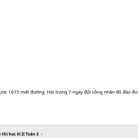
ược 1615 mét đường. Hỏi trong 7 ngày đội công nhân đó đào đư
 thi học kì II Toán 3