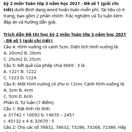
kỳ 2 môn Toán lớp 3 năm học 2021 - Đề số 1 (giải chi
tiết)
dưới định dạng word hoàn toàn miễn phí. Tài liệu có 4
trang, bao gồm 2 phần chính: Trắc nghiệm và Tự luận kèm
đáp án và hướng dẫn giải.
Trích dẫn Đề thi học kỳ 2 môn Toán lớp 3 năm học 2021
- Đề số 1 (giải chi tiết):
Câu 4: Hình vuông có cạnh 5cm. Diện tích hình vuông là:
A. 20cm2 B. 20cm
C. 25cm2 D. 25cm
Câu 5: Kết quả của phép chia 3669 : 3 là
A. 1221 B. 1222
C. 1223 D. 1224
Câu 6: Một hình vuông có chu vi 12cm. Cạnh hình vuông là:
A. 3cm B. 4cm
C. 5cm D. 6cm
Phần II. Tự luận (7 điểm)
Câu 1: Đặt tính rồi tính:
a. 31742 + 16092 b. 14670 – 2451
c. 45132 x 4 d. 32670 : 5
Câu 2: Cho các số 76832, 78632, 73286, 73268, 72386. Hãy