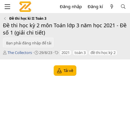
Đăng nhập
Đăng kí
Đề thi học kì II Toán 3
Đề thi học kỳ 2 môn Toán lớp 3 năm học 2021 - Đề
số 1 (giải chi tiết)
Bạn phải đăng nhập để tải
T
C
T
The Collectors
29/8/23
2021
toán 3
đề thi học kỳ 2
á
r
a
c
e
g
g
a
s
Tải về
i
t
ả
i
o
n
d
a
t
e