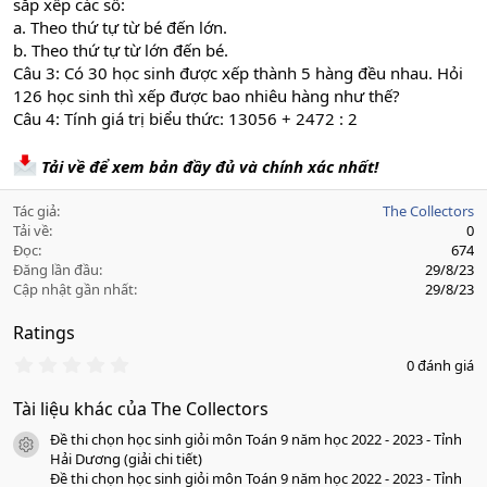
sắp xếp các số:
a. Theo thứ tự từ bé đến lớn.
b. Theo thứ tự từ lớn đến bé.
Câu 3: Có 30 học sinh được xếp thành 5 hàng đều nhau. Hỏi
126 học sinh thì xếp được bao nhiêu hàng như thế?
Câu 4: Tính giá trị biểu thức: 13056 + 2472 : 2
Tải về để xem bản đầy đủ và chính xác nhất!
Tác giả
The Collectors
Tải về
0
Đọc
674
Đăng lần đầu
29/8/23
Cập nhật gần nhất
29/8/23
Ratings
0
0 đánh giá
.
0
Tài liệu khác của The Collectors
0
s
Đề thi chọn học sinh giỏi môn Toán 9 năm học 2022 - 2023 - Tỉnh
a
icon tài liệu
o
Hải Dương (giải chi tiết)
Đề thi chọn học sinh giỏi môn Toán 9 năm học 2022 - 2023 - Tỉnh