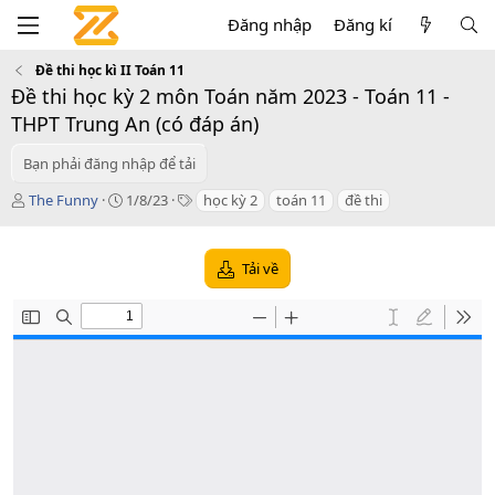
Đăng nhập
Đăng kí
Đề thi học kì II Toán 11
Đề thi học kỳ 2 môn Toán năm 2023 - Toán 11 -
THPT Trung An (có đáp án)
Bạn phải đăng nhập để tải
T
C
T
The Funny
1/8/23
học kỳ 2
toán 11
đề thi
á
r
a
c
e
g
g
a
s
Tải về
i
t
ả
i
o
n
d
a
t
e