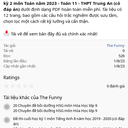
kỳ 2 môn Toán năm 2023 - Toán 11 - THPT Trung An (có
đáp án)
dưới định dạng PDF hoàn toàn miễn phí. Tài liệu có
12 trang, bao gồm các câu hỏi trắc nghiệm được sưu tầm,
chọn lọc một cách rất kỹ lưỡng và cẩn thận.
Tải về để xem bản đầy đủ và chính xác nhất!
Tác giả
The Funny
Tải về
0
Đọc
526
Đăng lần đầu
1/8/23
Cập nhật gần nhất
1/8/23
Ratings
0
0 đánh giá
.
0
Tài liệu khác của The Funny
0
s
20 Chuyên đề bồi dưỡng HSG môn Hóa Học lớp 9
a
icon tài liệu
o
20 Chuyên đề bồi dưỡng HSG môn Hóa Học lớp 9
Đề thi cuối học kỳ 1 môn Tiếng Anh 8 năm học 2019 - 2020 (có đáp
icon tài liệu
án)