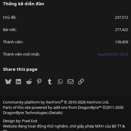
Thống kê diễn đàn
Chủ đề
237,512
Bài viết
277,422
Thành viên
139,459
Thành viên mới nhất
huyhd.04.01.2015
Share this page
Bluesky
LinkedIn
Reddit
Pinterest
Tumblr
WhatsApp
Email
Link
®
Community platform by XenForo
© 2010-2026 XenForo Ltd.
Parts of this site powered by
add-ons from DragonByte™
©2011-2026
DragonByte Technologies
(
Details
)
Design by:
Pixel Exit
Website đang hoạt động thử nghiệm, chờ giấy phép MXH của Bộ TT &