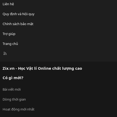
Liên hệ
Quy định và Nội quy
Chính sách bảo mật
Trợ giúp
Trang chủ
R
S
S
Zix.vn - Học Vật lí Online chất lượng cao
Có gì mới?
Bài viết mới
Dòng thời gian
Hoạt động mới nhất