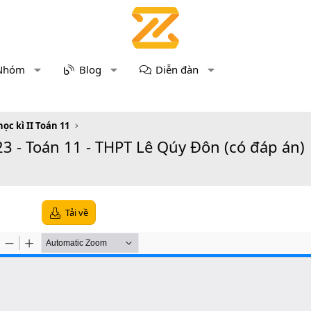
Nhóm
Blog
Diễn đàn
học kì II Toán 11
3 - Toán 11 - THPT Lê Qúy Đôn (có đáp án)
Tải về