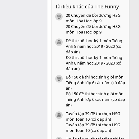
0
Tài liệu khác của The Funny
0
s
20 Chuyên đề bồi dưỡng HSG
a
icon tài liệu
o
môn Hóa Học lớp 9
20 Chuyên đề bồi dưỡng HSG
môn Hóa Học lớp 9
Đề thi cuối học kỳ 1 môn Tiếng
icon tài liệu
Anh 8 năm học 2019 - 2020 (có
đáp án)
Đề thi cuối học kỳ 1 môn Tiếng
Anh 8 năm học 2019 - 2020 (có
đáp án)
Bộ 150 đề thi học sinh giỏi môn
icon tài liệu
Tiếng Anh lớp 6 các năm (có đáp
án)
Bộ 150 đề thi học sinh giỏi môn
Tiếng Anh lớp 6 các năm (có đáp
án)
Tuyển tập 39 đề thi chọn HSG
icon tài liệu
môn Toán 10 (có đáp án)
Tuyển tập 39 đề thi chọn HSG
môn Toán 10 (có đáp án)
Tuyển tập 10 đề thi trắc nghiệm