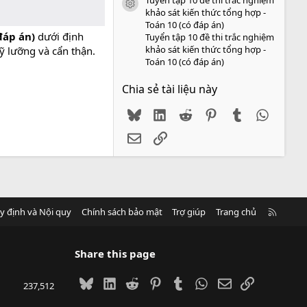
icon tài liệu
khảo sát kiến thức tổng hợp -
Toán 10 (có đáp án)
 đáp án)
dưới định
Tuyển tập 10 đề thi trắc nghiệm
khảo sát kiến thức tổng hợp -
ỹ lưỡng và cẩn thận.
Toán 10 (có đáp án)
Chia sẻ tài liệu này
Bluesky
LinkedIn
Reddit
Pinterest
Tumblr
WhatsA
Email
Link
R
y định và Nội quy
Chính sách bảo mật
Trợ giúp
Trang chủ
S
S
Share this page
Bluesky
LinkedIn
Reddit
Pinterest
Tumblr
WhatsApp
Email
Link
237,512