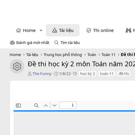
Home
Tài liệu
Thi online
Đánh giá mới nhất
Tìm tài liệu
Home
Tài liệu
Trung học phổ thông
Toán
Toán 11
Đề thi 
Đề thi học kỳ 2 môn Toán năm 202
icon tài liệu
T
C
T
The Funny
1/8/23
học kỳ 2
toán 11
đề thi
á
r
a
c
e
g
g
a
s
i
t
ả
i
o
n
d
a
t
e