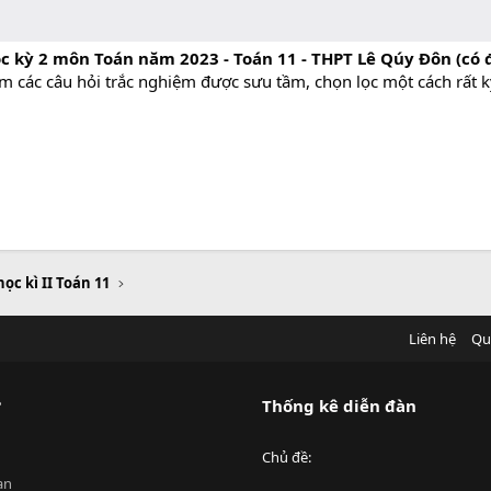
ọc kỳ 2 môn Toán năm 2023 - Toán 11 - THPT Lê Qúy Đôn (có
ồm các câu hỏi trắc nghiệm được sưu tầm, chọn lọc một cách rất k
học kì II Toán 11
Liên hệ
Qu
?
Thống kê diễn đàn
Chủ đề
an