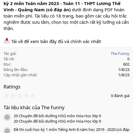
kỳ 2 môn Toán năm 2023 - Toán 11 - THPT Lương Thế
Vinh - Quảng Nam (có đáp án)
dưới định dạng PDF hoàn
toàn miễn phí. Tài liệu có 18 trang, bao gồm các câu hỏi trắc
nghiệm được sưu tầm, chọn lọc một cách rất kỹ lưỡng và cẩn
thận.
Tải về để xem bản đầy đủ và chính xác nhất!
Tác giả
The Funny
Tải về
0
Đọc
602
Đăng lần đầu
1/8/23
Cập nhật gần nhất
1/8/23
Ratings
0
0 đánh giá
.
0
Tài liệu khác của The Funny
0
s
20 Chuyên đề bồi dưỡng HSG môn Hóa Học lớp 9
a
icon tài liệu
o
20 Chuyên đề bồi dưỡng HSG môn Hóa Học lớp 9
Đề thi cuối học kỳ 1 môn Tiếng Anh 8 năm học 2019 - 2020 (có đáp
icon tài liệu