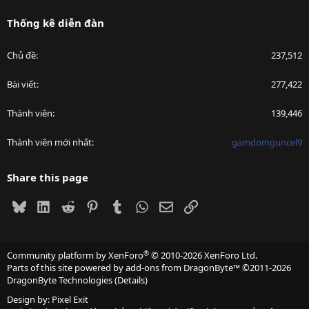
Thống kê diễn đàn
Chủ đề
237,512
Bài viết
277,422
Thành viên
139,446
Thành viên mới nhất
gamdomguncel9
Share this page
Bluesky
LinkedIn
Reddit
Pinterest
Tumblr
WhatsApp
Email
Link
®
Community platform by XenForo
© 2010-2026 XenForo Ltd.
Parts of this site powered by
add-ons from DragonByte™
©2011-2026
DragonByte Technologies
(
Details
)
Design by:
Pixel Exit