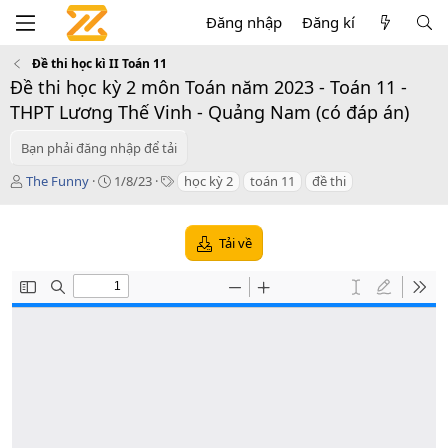
Đăng nhập
Đăng kí
Đề thi học kì II Toán 11
Đề thi học kỳ 2 môn Toán năm 2023 - Toán 11 -
THPT Lương Thế Vinh - Quảng Nam (có đáp án)
Bạn phải đăng nhập để tải
T
C
T
The Funny
1/8/23
học kỳ 2
toán 11
đề thi
á
r
a
c
e
g
g
a
s
Tải về
i
t
ả
i
o
n
d
a
t
e