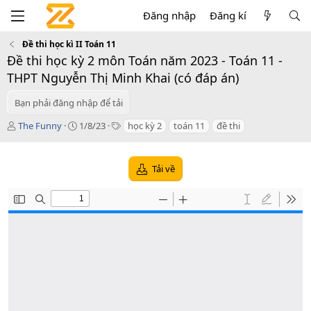
Đăng nhập
Đăng kí
Đề thi học kì II Toán 11
Đề thi học kỳ 2 môn Toán năm 2023 - Toán 11 -
THPT Nguyễn Thị Minh Khai (có đáp án)
Bạn phải đăng nhập để tải
T
C
T
The Funny
1/8/23
học kỳ 2
toán 11
đề thi
á
r
a
c
e
g
g
a
s
Tải về
i
t
ả
i
o
n
d
a
t
e