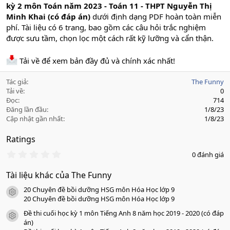
kỳ 2 môn Toán năm 2023 - Toán 11 - THPT Nguyễn Thị
Minh Khai (có đáp án)
dưới định dạng PDF hoàn toàn miễn
phí. Tài liệu có 6 trang, bao gồm các câu hỏi trắc nghiệm
được sưu tầm, chọn lọc một cách rất kỹ lưỡng và cẩn thận.
Tải về để xem bản đầy đủ và chính xác nhất!
Tác giả
The Funny
Tải về
0
Đọc
714
Đăng lần đầu
1/8/23
Cập nhật gần nhất
1/8/23
Ratings
0
0 đánh giá
.
0
Tài liệu khác của The Funny
0
s
20 Chuyên đề bồi dưỡng HSG môn Hóa Học lớp 9
a
icon tài liệu
o
20 Chuyên đề bồi dưỡng HSG môn Hóa Học lớp 9
Đề thi cuối học kỳ 1 môn Tiếng Anh 8 năm học 2019 - 2020 (có đáp
icon tài liệu
án)