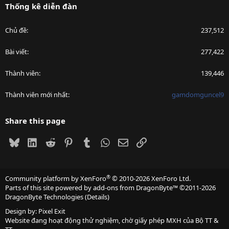
Thống kê diễn đàn
Chủ đề
237,512
Bài viết
277,422
Thành viên
139,446
Thành viên mới nhất
gamdomguncel9
Share this page
Bluesky
LinkedIn
Reddit
Pinterest
Tumblr
WhatsApp
Email
Link
®
Community platform by XenForo
© 2010-2026 XenForo Ltd.
Parts of this site powered by
add-ons from DragonByte™
©2011-2026
DragonByte Technologies
(
Details
)
Design by:
Pixel Exit
Website đang hoạt động thử nghiệm, chờ giấy phép MXH của Bộ TT &