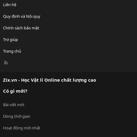
Liên hệ
Quy định và Nội quy
Chính sách bảo mật
Trợ giúp
Trang chủ
R
S
S
Zix.vn - Học Vật lí Online chất lượng cao
Có gì mới?
Bài viết mới
Dòng thời gian
Hoạt động mới nhất