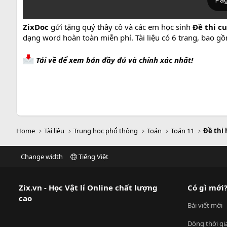
ZixDoc
gửi tặng quý thầy cô và các em học sinh
Đề thi cu
dạng word hoàn toàn miễn phí. Tài liệu có 6 trang, bao gồ
Tải về để xem bản đầy đủ và chính xác nhất!
Home
Tài liệu
Trung học phổ thông
Toán
Toán 11
Đề thi 
Change width
Tiếng Việt
Zix.vn - Học Vật lí Online chất lượng
Có gì mới
cao
Bài viết mới
Dòng thời gi