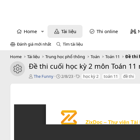
Home
Tài liệu
Thi online
Đánh giá mới nhất
Tìm tài liệu
Home
Tài liệu
Trung học phổ thông
Toán
Toán 11
Đề thi 
Đề thi cuối học kỳ 2 môn Toán 11 
icon tài liệu
T
C
T
The Funny
2/8/23
học kỳ 2
toán 11
đề thi
á
r
a
c
e
g
g
a
s
i
t
ả
i
o
n
d
a
t
e