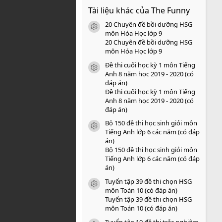
0
Tài liệu khác của The Funny
0
s
20 Chuyên đề bồi dưỡng HSG
a
icon tài liệu
o
môn Hóa Học lớp 9
20 Chuyên đề bồi dưỡng HSG
môn Hóa Học lớp 9
Đề thi cuối học kỳ 1 môn Tiếng
icon tài liệu
Anh 8 năm học 2019 - 2020 (có
đáp án)
Đề thi cuối học kỳ 1 môn Tiếng
Anh 8 năm học 2019 - 2020 (có
đáp án)
Bộ 150 đề thi học sinh giỏi môn
icon tài liệu
Tiếng Anh lớp 6 các năm (có đáp
án)
Bộ 150 đề thi học sinh giỏi môn
Tiếng Anh lớp 6 các năm (có đáp
án)
Tuyển tập 39 đề thi chọn HSG
icon tài liệu
môn Toán 10 (có đáp án)
Tuyển tập 39 đề thi chọn HSG
môn Toán 10 (có đáp án)
Tuyển tập 10 đề thi trắc nghiệm