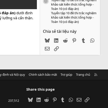
icon tài liệu
khảo sát kiến thức tổng hợp -
Toán 10 (có đáp án)
ó đáp án)
dưới định
Tuyển tập 10 đề thi trắc nghiệm
khảo sát kiến thức tổng hợp -
ỹ lưỡng và cẩn thận.
Toán 10 (có đáp án)
Chia sẻ tài liệu này
Bluesky
LinkedIn
Reddit
Pinterest
Tumblr
WhatsA
Email
Link
R
y định và Nội quy
Chính sách bảo mật
Trợ giúp
Trang chủ
S
S
Share this page
Bluesky
LinkedIn
Reddit
Pinterest
Tumblr
WhatsApp
Email
Link
237,512