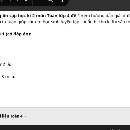
ôn tập học kì 2 môn Toán lớp 4 đề 1
kèm hướng dẫn giải dướ
p tự luận giúp các em học sinh luyện tập chuẩn bị cho kì thi sắp tớ
 1 (có đáp án):
m2 là:
 8 m là:
i liệu Toán 4