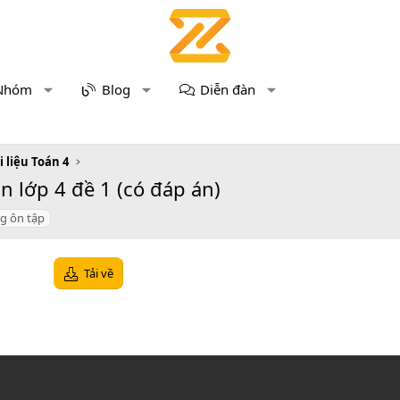
Nhóm
Blog
Diễn đàn
i liệu Toán 4
 lớp 4 đề 1 (có đáp án)
g ôn tập
Tải về