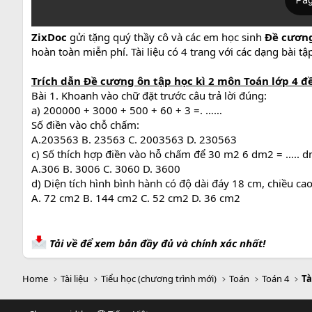
ZixDoc
gửi tặng quý thầy cô và các em học sinh
Đề cương 
hoàn toàn miễn phí. Tài liệu có 4 trang với các dạng bài tậ
Trích dẫn Đề cương ôn tập học kì 2 môn Toán lớp 4 đề
Bài 1. Khoanh vào chữ đặt trước câu trả lời đúng:
a) 200000 + 3000 + 500 + 60 + 3 =. ……
Số điền vào chỗ chấm:
A.203563 B. 23563 C. 2003563 D. 230563
c) Số thích hợp điền vào hỗ chấm để 30 m2 6 dm2 = ….. d
A.306 B. 3006 C. 3060 D. 3600
d) Diện tích hình bình hành có độ dài đáy 18 cm, chiều cao
A. 72 cm2 B. 144 cm2 C. 52 cm2 D. 36 cm2
Tải về để xem bản đầy đủ và chính xác nhất!
Home
Tài liệu
Tiểu học (chương trình mới)
Toán
Toán 4
Tà