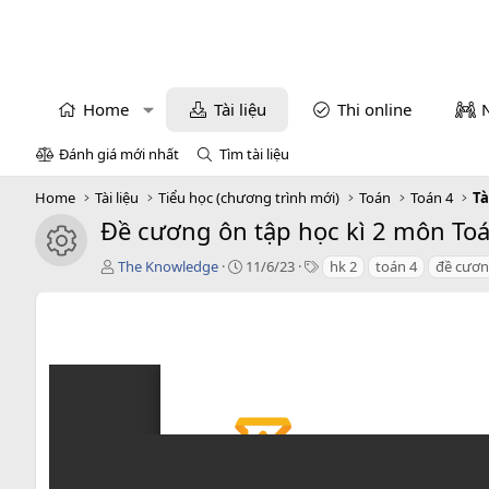
Home
Tài liệu
Thi online
Đánh giá mới nhất
Tìm tài liệu
Home
Tài liệu
Tiểu học (chương trình mới)
Toán
Toán 4
Tà
Đề cương ôn tập học kì 2 môn Toán
icon tài liệu
T
C
T
The Knowledge
11/6/23
hk 2
toán 4
đề cươn
á
r
a
c
e
g
g
a
s
i
t
ả
i
o
n
d
a
t
e