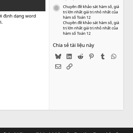
Chuyên đề khảo sát hàm số, giá
icon tài liệu
trị lớn nhất giá trị nhỏ nhất của
i định dạng word
hàm số Toán 12
i.
Chuyên đề khảo sát hàm số, giá
trị lớn nhất giá trị nhỏ nhất của
hàm số Toán 12
Chia sẻ tài liệu này
Bluesky
LinkedIn
Reddit
Pinterest
Tumblr
WhatsA
Email
Link