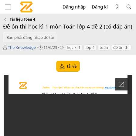
Đăng nhập
Đăng kí
Tài liệu Toán 4
Đề ôn thi học kì 1 môn Toán lớp 4 đề 2 (có đáp án)
Bạn phải đăng nhập để tải
T
C
T
The Knowledge
11/6/23
học kì 1
lớp 4
toán
đề ôn thi
á
r
a
c
e
g
g
a
s
Tải về
i
t
ả
i
o
n
d
a
t
e