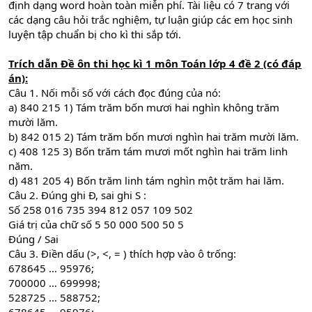
định dạng word hoàn toàn miễn phí. Tài liệu có 7 trang với
các dạng câu hỏi trắc nghiệm, tự luận giúp các em học sinh
luyện tập chuẩn bị cho kì thi sắp tới.
Trích dẫn
Đề ôn thi học kì 1 môn Toán lớp 4 đề 2
(có đáp
án):
Câu 1. Nối mỗi số với cách đọc đúng của nó:
a) 840 215 1) Tám trăm bốn mươi hai nghìn không trăm
mười lăm.
b) 842 015 2) Tám trăm bốn mươi nghìn hai trăm mười lăm.
c) 408 125 3) Bốn trăm tám mươi mốt nghìn hai trăm linh
năm.
d) 481 205 4) Bốn trăm linh tám nghìn một trăm hai lăm.
Câu 2. Đúng ghi Đ, sai ghi S :
Số 258 016 735 394 812 057 109 502
Giá trị của chữ số 5 50 000 500 50 5
Đúng / Sai
Câu 3. Điền dấu (>, <, = ) thích hợp vào ô trống:
678645 … 95976;
700000 … 699998;
528725 … 588752;