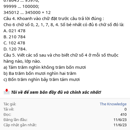
678645 … 95976;
99999 … 100000;
345012 … 345000 + 12
Câu 4. Khoanh vào chữ đặt trước câu trả lời đúng :
Cho 6 chữ số 0, 2, 1, 7, 8, 4. Số bé nhất có đủ 6 chữ số đó là:
A. 021 478
B. 210 784
C. 102 478
D. 120 784.
Câu 5. Viết các số sau và cho biết chữ số 4 ở mỗi số thuộc
hàng nào, lớp nào.
a) Tám trăm nghìn không trăm bốn mươi
b) Ba trăm bốn mươi nghìn hai trăm
c) Bốn trăm nghìn bảy trăm tám mươi
Tải về để xem bản đầy đủ và chính xác nhất!
Tác giả
The Knowledge
Tải về
0
Đọc
410
Đăng lần đầu
11/6/23
Cập nhật gần nhất
11/6/23