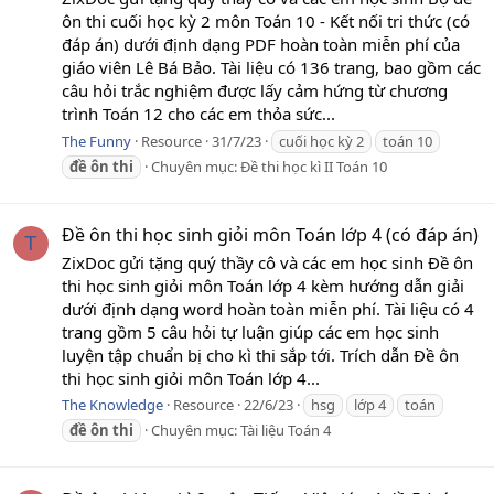
ôn thi cuối học kỳ 2 môn Toán 10 - Kết nối tri thức (có
đáp án) dưới định dạng PDF hoàn toàn miễn phí của
giáo viên Lê Bá Bảo. Tài liệu có 136 trang, bao gồm các
câu hỏi trắc nghiệm được lấy cảm hứng từ chương
trình Toán 12 cho các em thỏa sức...
The Funny
Resource
31/7/23
cuối học kỳ 2
toán 10
đề
ôn
thi
Chuyên mục:
Đề thi học kì II Toán 10
Đề ôn thi học sinh giỏi môn Toán lớp 4 (có đáp án)
T
ZixDoc gửi tặng quý thầy cô và các em học sinh Đề ôn
thi học sinh giỏi môn Toán lớp 4 kèm hướng dẫn giải
dưới định dạng word hoàn toàn miễn phí. Tài liệu có 4
trang gồm 5 câu hỏi tự luận giúp các em học sinh
luyện tập chuẩn bị cho kì thi sắp tới. Trích dẫn Đề ôn
thi học sinh giỏi môn Toán lớp 4...
The Knowledge
Resource
22/6/23
hsg
lớp 4
toán
đề
ôn
thi
Chuyên mục:
Tài liệu Toán 4