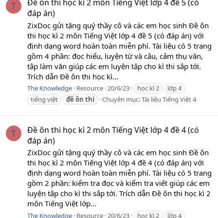
Đề ôn thi học kì 2 môn Tiếng Việt lớp 4 đề 5 (có
T
đáp án)
ZixDoc gửi tặng quý thầy cô và các em học sinh Đề ôn
thi học kì 2 môn Tiếng Việt lớp 4 đề 5 (có đáp án) với
định dạng word hoàn toàn miễn phí. Tài liệu có 5 trang
gồm 4 phần: đọc hiểu, luyện từ và câu, cảm thụ văn,
tập làm văn giúp các em luyện tập cho kì thi sắp tới.
Trích dẫn Đề ôn thi học kì...
The Knowledge
Resource
20/6/23
học kì 2
lớp 4
tiếng việt
đề
ôn
thi
Chuyên mục:
Tài liệu Tiếng Việt 4
Đề ôn thi học kì 2 môn Tiếng Việt lớp 4 đề 4 (có
T
đáp án)
ZixDoc gửi tặng quý thầy cô và các em học sinh Đề ôn
thi học kì 2 môn Tiếng Việt lớp 4 đề 4 (có đáp án) với
định dạng word hoàn toàn miễn phí. Tài liệu có 5 trang
gồm 2 phần: kiểm tra đọc và kiểm tra viết giúp các em
luyện tập cho kì thi sắp tới. Trích dẫn Đề ôn thi học kì 2
môn Tiếng Việt lớp...
The Knowledge
Resource
20/6/23
học kì 2
lớp 4