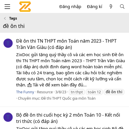
Đăng nhập
Đăng kí
Tags
đề ôn thi
Đề ôn thi TN THPT môn Toán năm 2023 - THPT
T
Trần Văn Giàu (có đáp án)
ZixDoc gửi tặng quý thầy cô và các em học sinh Đề ôn
thi TN THPT môn Toán năm 2023 - THPT Trần Văn Giàu
(có đáp án) dưới định dạng word hoàn toàn miễn phí.
Tài liệu có 24 trang, bao gồm các câu hỏi trắc nghiệm
được sưu tầm, chọn lọc một cách rất kỹ lưỡng và cẩn
thận. 📩 Tải về để xem bản đầy đủ...
The Funny
Resource
3/8/23
tn thpt
toán 12
đề
ôn
thi
Chuyên mục:
Đề thi THPT Quốc gia môn Toán
Bộ đề ôn thi cuối học kỳ 2 môn Toán 10 - Kết nối
T
tri thức (có đáp án)
ZixDoc gửi tặng quý thầy cô và các em học sinh Bộ đề