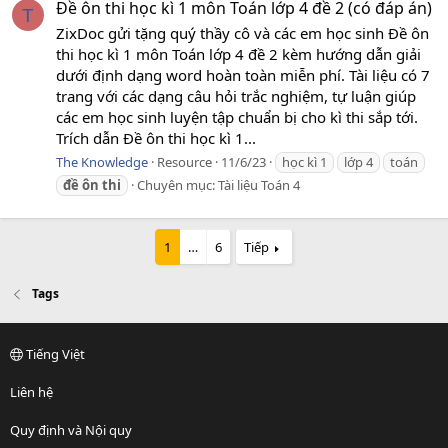
Đề ôn thi học kì 1 môn Toán lớp 4 đề 2 (có đáp án)
T
ZixDoc gửi tặng quý thầy cô và các em học sinh Đề ôn
thi học kì 1 môn Toán lớp 4 đề 2 kèm hướng dẫn giải
dưới định dạng word hoàn toàn miễn phí. Tài liệu có 7
trang với các dạng câu hỏi trắc nghiệm, tự luận giúp
các em học sinh luyện tập chuẩn bị cho kì thi sắp tới.
Trích dẫn Đề ôn thi học kì 1...
The Knowledge
Resource
11/6/23
học kì 1
lớp 4
toán
đề
ôn
thi
Chuyên mục:
Tài liệu Toán 4
1
…
6
Tiếp
Tags
Tiếng Việt
Liên hệ
Quy định và Nội quy