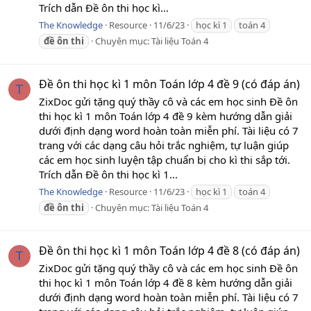
Trích dẫn Đề ôn thi học kì...
The Knowledge
Resource
11/6/23
học kì 1
toán 4
đề
ôn
thi
Chuyên mục:
Tài liệu Toán 4
Đề ôn thi học kì 1 môn Toán lớp 4 đề 9 (có đáp án)
T
ZixDoc gửi tặng quý thầy cô và các em học sinh Đề ôn
thi học kì 1 môn Toán lớp 4 đề 9 kèm hướng dẫn giải
dưới định dạng word hoàn toàn miễn phí. Tài liệu có 7
trang với các dạng câu hỏi trắc nghiệm, tự luận giúp
các em học sinh luyện tập chuẩn bị cho kì thi sắp tới.
Trích dẫn Đề ôn thi học kì 1...
The Knowledge
Resource
11/6/23
học kì 1
toán 4
đề
ôn
thi
Chuyên mục:
Tài liệu Toán 4
Đề ôn thi học kì 1 môn Toán lớp 4 đề 8 (có đáp án)
T
ZixDoc gửi tặng quý thầy cô và các em học sinh Đề ôn
thi học kì 1 môn Toán lớp 4 đề 8 kèm hướng dẫn giải
dưới định dạng word hoàn toàn miễn phí. Tài liệu có 7