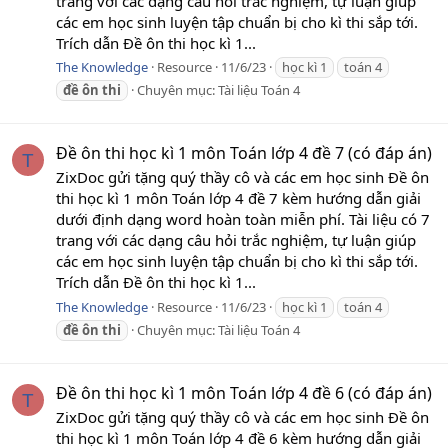
trang với các dạng câu hỏi trắc nghiệm, tự luận giúp
các em học sinh luyện tập chuẩn bị cho kì thi sắp tới.
Trích dẫn Đề ôn thi học kì 1...
The Knowledge
Resource
11/6/23
học kì 1
toán 4
đề
ôn
thi
Chuyên mục:
Tài liệu Toán 4
Đề ôn thi học kì 1 môn Toán lớp 4 đề 7 (có đáp án)
T
ZixDoc gửi tặng quý thầy cô và các em học sinh Đề ôn
thi học kì 1 môn Toán lớp 4 đề 7 kèm hướng dẫn giải
dưới định dạng word hoàn toàn miễn phí. Tài liệu có 7
trang với các dạng câu hỏi trắc nghiệm, tự luận giúp
các em học sinh luyện tập chuẩn bị cho kì thi sắp tới.
Trích dẫn Đề ôn thi học kì 1...
The Knowledge
Resource
11/6/23
học kì 1
toán 4
đề
ôn
thi
Chuyên mục:
Tài liệu Toán 4
Đề ôn thi học kì 1 môn Toán lớp 4 đề 6 (có đáp án)
T
ZixDoc gửi tặng quý thầy cô và các em học sinh Đề ôn
thi học kì 1 môn Toán lớp 4 đề 6 kèm hướng dẫn giải