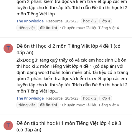
gồm 2 phần: kiểm tra đọc và kiểm tra viết giúp các em
luyện tập cho kì thi sắp tới. Trích dẫn Đề ôn thi học kì 2
môn Tiếng Việt lớp...
The Knowledge
Resource
20/6/23
học kì 2
lớp 4
tiếng việt
đề
ôn
thi
Chuyên mục:
Tài liệu Tiếng Việt 4
Đề ôn thi học kì 2 môn Tiếng Việt lớp 4 đề 1 (có
T
đáp án)
ZixDoc gửi tặng quý thầy cô và các em học sinh Đề ôn
thi học kì 2 môn Tiếng Việt lớp 4 đề 1 (có đáp án) với
định dạng word hoàn toàn miễn phí. Tài liệu có 5 trang
gồm 2 phần: kiểm tra đọc và kiểm tra viết giúp các em
luyện tập cho kì thi sắp tới. Trích dẫn Đề ôn thi học kì 2
môn Tiếng Việt lớp...
The Knowledge
Resource
20/6/23
học kì 2
lớp 4
tiếng việt
đề
ôn
thi
Chuyên mục:
Tài liệu Tiếng Việt 4
Đề ôn tập thi học kì 1 môn Tiếng Việt lớp 4 đề 3
T
(có đáp án)