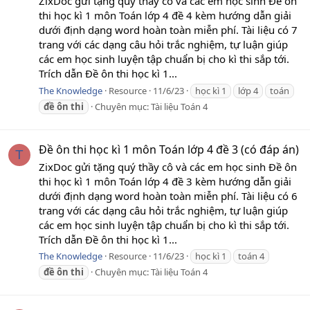
ZixDoc gửi tặng quý thầy cô và các em học sinh Đề ôn
thi học kì 1 môn Toán lớp 4 đề 4 kèm hướng dẫn giải
dưới định dạng word hoàn toàn miễn phí. Tài liệu có 7
trang với các dạng câu hỏi trắc nghiệm, tự luận giúp
các em học sinh luyện tập chuẩn bị cho kì thi sắp tới.
Trích dẫn Đề ôn thi học kì 1...
The Knowledge
Resource
11/6/23
học kì 1
lớp 4
toán
đề
ôn
thi
Chuyên mục:
Tài liệu Toán 4
Đề ôn thi học kì 1 môn Toán lớp 4 đề 3 (có đáp án)
T
ZixDoc gửi tặng quý thầy cô và các em học sinh Đề ôn
thi học kì 1 môn Toán lớp 4 đề 3 kèm hướng dẫn giải
dưới định dạng word hoàn toàn miễn phí. Tài liệu có 6
trang với các dạng câu hỏi trắc nghiệm, tự luận giúp
các em học sinh luyện tập chuẩn bị cho kì thi sắp tới.
Trích dẫn Đề ôn thi học kì 1...
The Knowledge
Resource
11/6/23
học kì 1
toán 4
đề
ôn
thi
Chuyên mục:
Tài liệu Toán 4