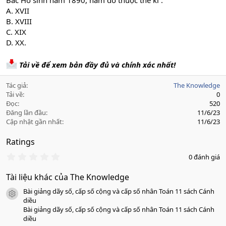
Bác Hồ sinh năm 1890, năm đó thuộc thế kỉ :
A. XVII
B. XVIII
C. XIX
D. XX.
Tải về để xem bản đầy đủ và chính xác nhất!
Tác giả
The Knowledge
Tải về
0
Đọc
520
Đăng lần đầu
11/6/23
Cập nhật gần nhất
11/6/23
Ratings
0
0 đánh giá
.
0
Tài liệu khác của The Knowledge
0
s
Bài giảng dãy số, cấp số cộng và cấp số nhân Toán 11 sách Cánh
a
icon tài liệu
o
diều
Bài giảng dãy số, cấp số cộng và cấp số nhân Toán 11 sách Cánh
diều