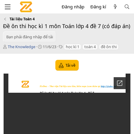
Đăng nhập
Đăng kí
Tài liệu Toán 4
Đề ôn thi học kì 1 môn Toán lớp 4 đề 7 (có đáp án)
Bạn phải đăng nhập để tải
T
C
T
The Knowledge
11/6/23
học kì 1
toán 4
đề ôn thi
á
r
a
c
e
g
g
a
s
Tải về
i
t
ả
i
o
n
d
a
t
e