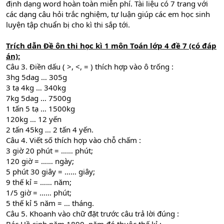
định dạng word hoàn toàn miễn phí. Tài liệu có 7 trang với
các dạng câu hỏi trắc nghiệm, tự luận giúp các em học sinh
luyện tập chuẩn bị cho kì thi sắp tới.
Trích dẫn
Đề ôn thi học kì 1 môn Toán lớp 4 đề 7
(có đáp
án):
Câu 3. Điền dấu ( >, <, = ) thích hợp vào ô trống :
3hg 5dag … 305g
3 tạ 4kg … 340kg
7kg 5dag … 7500g
1 tấn 5 tạ … 1500kg
120kg … 12 yến
2 tấn 45kg … 2 tấn 4 yến.
Câu 4. Viết số thích hợp vào chỗ chấm :
3 giờ 20 phút = …… phút;
120 giờ = …… ngày;
5 phút 30 giây = …… giây;
9 thế kỉ = …… năm;
1/5 giờ = …… phút;
5 thế kỉ 5 năm = … tháng.
Câu 5. Khoanh vào chữ đặt trước câu trả lời đúng :