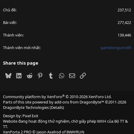
Chủ đề
237,512
Bài viết
277,422
Thành viên
139,446
Thành viên mới nhất
gamdomguncel9
Share this page
Bluesky
LinkedIn
Reddit
Pinterest
Tumblr
WhatsApp
Email
Link
®
Community platform by XenForo
© 2010-2026 XenForo Ltd.
Parts of this site powered by
add-ons from DragonByte™
©2011-2026
DragonByte Technologies
(
Details
)
Design by:
Pixel Exit
Website đang hoạt động thử nghiệm, chờ giấy phép MXH của Bộ TT &
TT.
XenPorta 2 PRO
© Jason Axelrod of
8WAYRUN