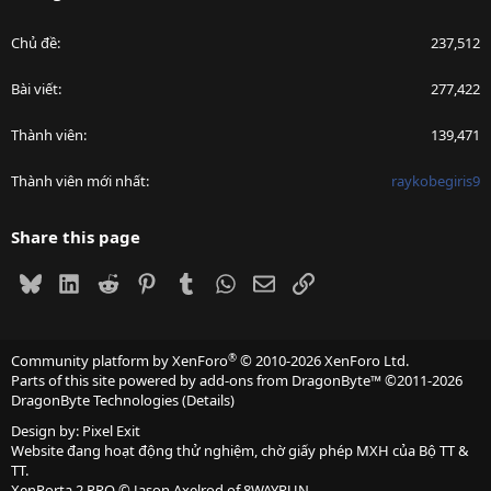
Chủ đề
237,512
Bài viết
277,422
Thành viên
139,471
Thành viên mới nhất
raykobegiris9
Share this page
Bluesky
LinkedIn
Reddit
Pinterest
Tumblr
WhatsApp
Email
Link
®
Community platform by XenForo
© 2010-2026 XenForo Ltd.
Parts of this site powered by
add-ons from DragonByte™
©2011-2026
DragonByte Technologies
(
Details
)
Design by:
Pixel Exit
Website đang hoạt động thử nghiệm, chờ giấy phép MXH của Bộ TT &
TT.
XenPorta 2 PRO
© Jason Axelrod of
8WAYRUN