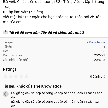
Bài viết: Chiều trên quê hương (SGK Tiếng Việt 4, tập 1, trang
102).
II. Tập làm văn: (5 điểm)
Viết một bức thư ngắn cho bạn hoặc người thân nói về ước
mơ của em.
Tải về để xem bản đầy đủ và chính xác nhất!
Tác giả
The Knowledge
Tải về
1
Đọc
736
Đăng lần đầu
20/6/23
Cập nhật gần nhất
20/6/23
Ratings
0
0 đánh giá
.
0
Tài liệu khác của The Knowledge
0
s
Bài giảng dãy số, cấp số cộng và cấp số nhân Toán 11 sách Cánh
a
icon tài liệu
o
diều
Bài giảng dãy số, cấp số cộng và cấp số nhân Toán 11 sách Cánh
diều