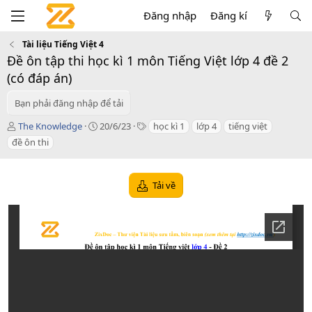
Đăng nhập
Đăng kí
Tài liệu Tiếng Việt 4
Đề ôn tập thi học kì 1 môn Tiếng Việt lớp 4 đề 2
(có đáp án)
Bạn phải đăng nhập để tải
T
C
T
The Knowledge
20/6/23
học kì 1
lớp 4
tiếng việt
á
r
a
đề ôn thi
c
e
g
g
a
s
i
t
Tải về
ả
i
o
n
d
a
t
e