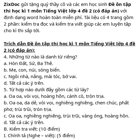
ZixDoc
gửi tặng quý thầy cô và các em học sinh
Đề ôn tập
thi học kì 1 môn Tiếng Việt lớp 4 đề 2 (có đáp án)
với
định dạng word hoàn toàn miễn phí. Tài liệu có 4 trang gồm
2 phần: kiểm tra đọc và kiểm tra viết giúp các em luyện tập
cho kì thi sắp tới.
Trích dẫn
Đề ôn tập thi học kì 1 môn Tiếng Việt lớp 4 đề
2 (có đáp án)
:
4. Những từ nào là danh từ riêng?
a. Hòn Đất, Sứ, Ba Thê.
b. Mẹ, con, núi, sóng biển.
c. Ngôi nhà, nắng, mái tóc, bờ vai.
d. Tất cả các ý trên.
5. Từ hợp nào dưới đây gồm các từ láy?
a. Oa oa, vòi vọi, hoàng hôn, cánh cò, tròn trịa.
b. Oa oa, da dẻ, vòi vọi, nghiêng nghiêng, chen chúc, phất
phơ, trùi trũi, tròn trịa.
c. Oa oa, nghiêng nghiêng, trùi trũi, vàng óng, hoàng hôn.
d. Tất cả các ý trên.
B. Kiểm tra viết: (10 điểm)
I. Chính tả (Nghe – viết): (5 điểm)