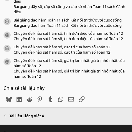
o
diều
Bài giảng dãy số, cấp số cộng và cấp số nhân Toán 11 sách Cánh
diều
Bài giảng đạo hàm Toán 11 sách Kết nối tri thức với cuộc sống
icon tài liệu
Bài giảng đạo hàm Toán 11 sách Kết nối tri thức với cuộc sống
Chuyên đề khảo sát hàm số, tính đơn điệu của hàm số Toán 12
icon tài liệu
Chuyên đề khảo sát hàm số, tính đơn điệu của hàm số Toán 12
Chuyên đề khảo sát hàm số, cực trị của hàm số Toán 12
icon tài liệu
Chuyên đề khảo sát hàm số, cực trị của hàm số Toán 12
Chuyên đề khảo sát hàm số, giá trị lớn nhất giá trị nhỏ nhất của
icon tài liệu
hàm số Toán 12
Chuyên đề khảo sát hàm số, giá trị lớn nhất giá trị nhỏ nhất của
hàm số Toán 12
Chia sẻ tài liệu này
Bluesky
LinkedIn
Reddit
Pinterest
Tumblr
WhatsApp
Email
Link
Tài liệu Tiếng Việt 4