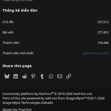
Thống kê diễn đàn
Chủ đề
237,512
Bài viết
277,422
Thành viên
139,446
Thành viên mới nhất
gamdomguncel9
Share this page
Bluesky
LinkedIn
Reddit
Pinterest
Tumblr
WhatsApp
Email
Link
®
Community platform by XenForo
© 2010-2026 XenForo Ltd.
Parts of this site powered by
add-ons from DragonByte™
©2011-2026
DragonByte Technologies
(
Details
)
Design by:
Pixel Exit