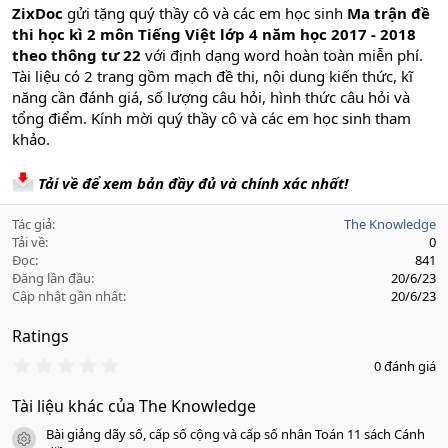
ZixDoc
gửi tặng quý thầy cô và các em học sinh
Ma trận đề
thi học kì 2 môn Tiếng Việt lớp 4 năm học 2017 - 2018
theo thông tư 22
với định dạng word hoàn toàn miễn phí.
Tài liệu có 2 trang gồm mạch đề thi, nội dung kiến thức, kĩ
năng cần đánh giá, số lượng câu hỏi, hình thức câu hỏi và
tổng điểm. Kính mời quý thầy cô và các em học sinh tham
khảo.
Tải về để xem bản đầy đủ và chính xác nhất!
Tác giả
The Knowledge
Tải về
0
Đọc
841
Đăng lần đầu
20/6/23
Cập nhật gần nhất
20/6/23
Ratings
0
0 đánh giá
.
0
Tài liệu khác của The Knowledge
0
s
Bài giảng dãy số, cấp số cộng và cấp số nhân Toán 11 sách Cánh
a
icon tài liệu