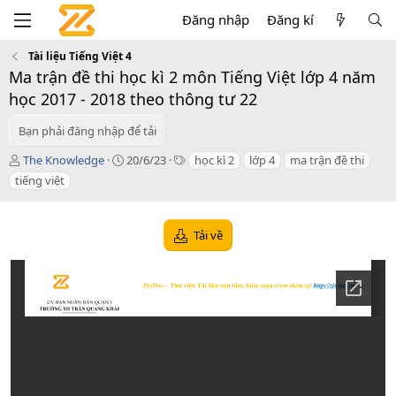
Đăng nhập
Đăng kí
Tài liệu Tiếng Việt 4
Ma trận đề thi học kì 2 môn Tiếng Việt lớp 4 năm
học 2017 - 2018 theo thông tư 22
Bạn phải đăng nhập để tải
T
C
T
The Knowledge
20/6/23
học kì 2
lớp 4
ma trận đề thi
á
r
a
tiếng việt
c
e
g
g
a
s
i
t
Tải về
ả
i
o
n
d
a
t
e