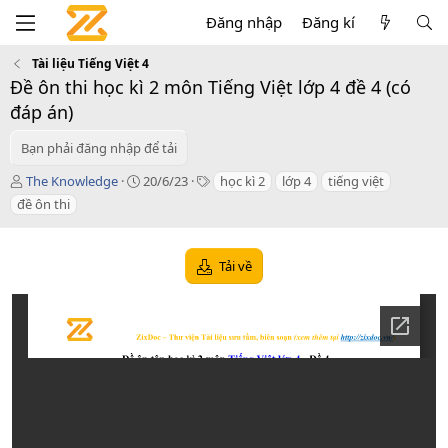
Đăng nhập
Đăng kí
Tài liệu Tiếng Việt 4
Đề ôn thi học kì 2 môn Tiếng Việt lớp 4 đề 4 (có
đáp án)
Bạn phải đăng nhập để tải
T
C
T
The Knowledge
20/6/23
học kì 2
lớp 4
tiếng việt
á
r
a
đề ôn thi
c
e
g
g
a
s
i
t
Tải về
ả
i
o
n
d
a
t
e