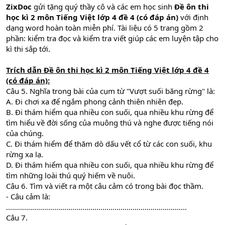
ZixDoc
gửi tặng quý thầy cô và các em học sinh
Đề ôn thi
học kì 2 môn Tiếng Việt lớp 4 đề 4 (có đáp án)
với định
dạng word hoàn toàn miễn phí. Tài liệu có 5 trang gồm 2
phần: kiểm tra đọc và kiểm tra viết giúp các em luyện tập cho
kì thi sắp tới.
Trích dẫn
Đề ôn thi học kì 2 môn Tiếng Việt lớp 4 đề 4
(có đáp án)
:
Câu 5. Nghĩa trong bài của cụm từ "Vượt suối băng rừng" là:
A. Đi chơi xa để ngắm phong cảnh thiên nhiên đẹp.
B. Đi thám hiểm qua nhiều con suối, qua nhiều khu rừng để
tìm hiểu về đời sống của muông thú và nghe được tiếng nói
của chúng.
C. Đi thám hiểm để thăm dò dấu vết cổ từ các con suối, khu
rừng xa lạ.
D. Đi thám hiểm qua nhiều con suối, qua nhiều khu rừng để
tìm những loài thú quý hiếm về nuôi.
Câu 6. Tìm và viết ra một câu cảm có trong bài đọc thầm.
- Câu cảm là:
………………………………………………………………………………
Câu 7.