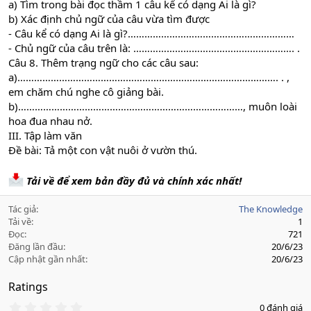
a) Tìm trong bài đọc thầm 1 câu kể có dạng Ai là gì?
b) Xác định chủ ngữ của câu vừa tìm được
- Câu kể có dạng Ai là gì?……………………………………………………
- Chủ ngữ của câu trên là: …………………………………………………. .
Câu 8. Thêm trạng ngữ cho các câu sau:
a)…………………………………………………………………………………. . ,
em chăm chú nghe cô giảng bài.
b)………………………………………………………………………, muôn loài
hoa đua nhau nở.
III. Tập làm văn
Đề bài: Tả một con vật nuôi ở vườn thú.
Tải về để xem bản đầy đủ và chính xác nhất!
Tác giả
The Knowledge
Tải về
1
Đọc
721
Đăng lần đầu
20/6/23
Cập nhật gần nhất
20/6/23
Ratings
0
0 đánh giá