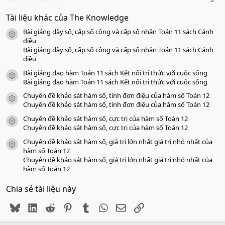
.
0
Tài liệu khác của The Knowledge
0
s
Bài giảng dãy số, cấp số cộng và cấp số nhân Toán 11 sách Cánh
a
icon tài liệu
o
diều
Bài giảng dãy số, cấp số cộng và cấp số nhân Toán 11 sách Cánh
diều
Bài giảng đạo hàm Toán 11 sách Kết nối tri thức với cuộc sống
icon tài liệu
Bài giảng đạo hàm Toán 11 sách Kết nối tri thức với cuộc sống
Chuyên đề khảo sát hàm số, tính đơn điệu của hàm số Toán 12
icon tài liệu
Chuyên đề khảo sát hàm số, tính đơn điệu của hàm số Toán 12
Chuyên đề khảo sát hàm số, cực trị của hàm số Toán 12
icon tài liệu
Chuyên đề khảo sát hàm số, cực trị của hàm số Toán 12
Chuyên đề khảo sát hàm số, giá trị lớn nhất giá trị nhỏ nhất của
icon tài liệu
hàm số Toán 12
Chuyên đề khảo sát hàm số, giá trị lớn nhất giá trị nhỏ nhất của
hàm số Toán 12
Chia sẻ tài liệu này
Bluesky
LinkedIn
Reddit
Pinterest
Tumblr
WhatsApp
Email
Link